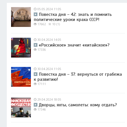
05.05.2024 11:05
Повестка дня – 42: знать и помнить
политические уроки краха СССР!
17662
10 (1)
30.04.2024 14:05
«Российское» значит «китайское»?
17336
30.04.2024 11:05
Повестка дня – 37: вернуться от грабежа
к развитию!
17111
29.04.2024 18:05
Дворцы, яхты, самолеты: кому отдать?
17346