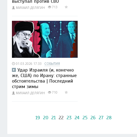
выступал против СВО
713
МИХАИЛ ДЕЛЯГИН
01.03.2026 17:33
СОБЫТИЯ
Удар Израиля (и, конечно
же, США) по Ирану: странные
обстоятельства | Последний
стрим зимы
710
МИХАИЛ ДЕЛЯГИН
19
20
21
22
23
24
25
26
27
28