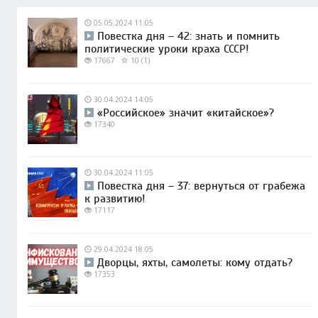
05.05.2024 11:05
Повестка дня – 42: знать и помнить
политические уроки краха СССР!
17667
10 (1)
30.04.2024 14:05
«Российское» значит «китайское»?
17340
30.04.2024 11:05
Повестка дня – 37: вернуться от грабежа
к развитию!
17117
29.04.2024 18:05
Дворцы, яхты, самолеты: кому отдать?
17353