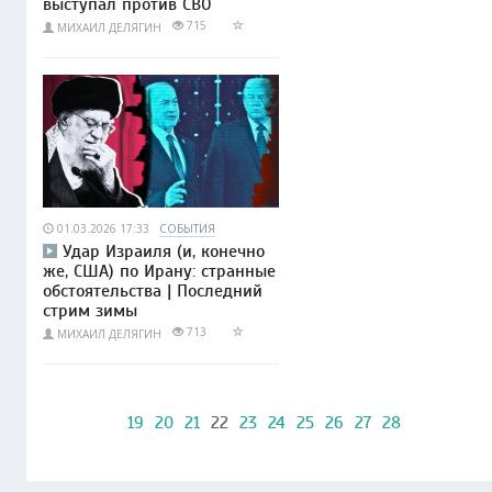
выступал против СВО
715
МИХАИЛ ДЕЛЯГИН
01.03.2026 17:33
СОБЫТИЯ
Удар Израиля (и, конечно
же, США) по Ирану: странные
обстоятельства | Последний
стрим зимы
713
МИХАИЛ ДЕЛЯГИН
19
20
21
22
23
24
25
26
27
28