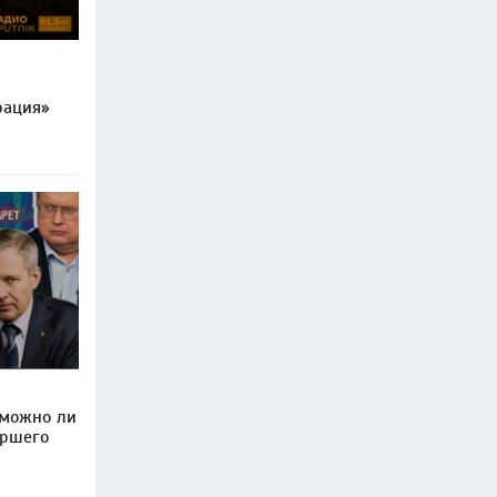
рация»
 можно ли
ершего