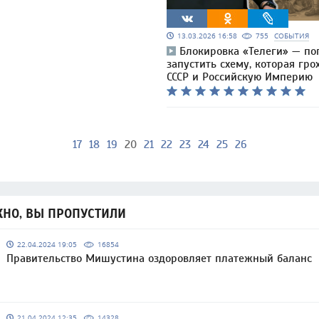
13.03.2026 16:58
755
СОБЫТИЯ
Блокировка «Телеги» — по
запустить схему, которая гро
СССР и Российскую Империю
17
18
19
20
21
22
23
24
25
26
НО, ВЫ ПРОПУСТИЛИ
22.04.2024 19:05
16854
Правительство Мишустина оздоровляет платежный баланс
21.04.2024 12:35
14328