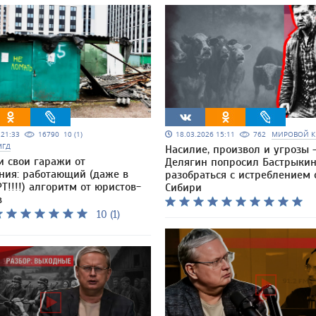
5 21:33
16790
10 (1)
18.03.2026 15:11
762
МИРОВОЙ К
МГД
Насилие, произвол и угрозы 
и свои гаражи от
Делягин попросил Бастрыки
ния: работающий (даже в
разобраться с истреблением 
Т!!!!) алгоритм от юристов-
Сибири
в
10 (1)