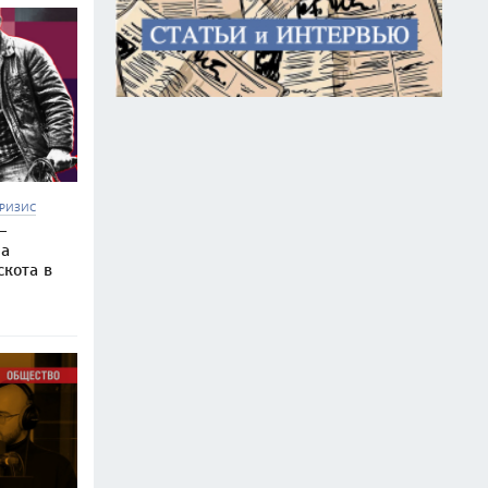
РИЗИС
—
на
скота в