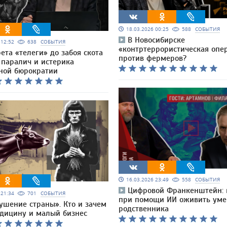
18.03.2026 00:25
588
СОБЫТИЯ
В Новосибирске
6 12:52
638
СОБЫТИЯ
«контртеррористическая опе
ета «телеги» до забоя скота
против фермеров?
 паралич и истерика
ной бюрократии
16.03.2026 23:49
558
СОБЫТИЯ
Цифровой Франкенштейн:
6 21:34
701
СОБЫТИЯ
при помощи ИИ оживить ум
ушение страны». Кто и зачем
родственника
дицину и малый бизнес