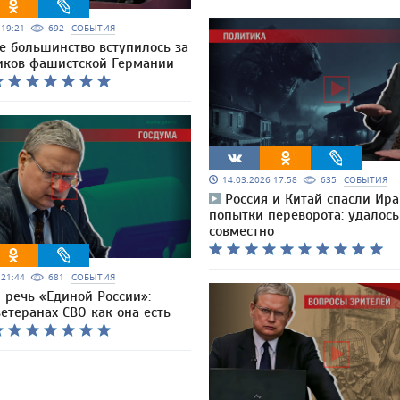
6 19:21
692
СОБЫТИЯ
е большинство вступилось за
иков фашистской Германии
14.03.2026 17:58
635
СОБЫТИЯ
Россия и Китай спасли Ира
попытки переворота: удалось
совместно
6 21:44
681
СОБЫТИЯ
 речь «Единой России»:
ветеранах СВО как она есть