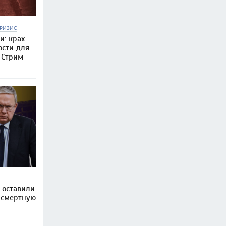
РИЗИС
и: крах
ости для
 Стрим
 оставили
 смертную