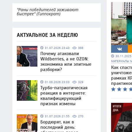
"Раны победителей заживают
быстрее" (Гиппократ)
АКТУАЛЬНОЕ ЗА НЕДЕЛЮ
31.07.2026 23:43
388
Почему атаковали
30.11.202
Wildberries, а не OZON:
МАТЕРИАЛЫ 
экономика или элитные
Как спаст
разборки?
уничтоже
рамках КР
01.08.2026 23:03
329
практико
Турбо-патриотическая
реакция в интернете:
квалифицирующий
признак измены
31.07.2026 21:55
270
Бордюрят, как в
последний день: