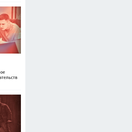
ное
ательств