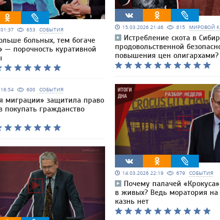
15.03.2026 21:46
815
МИРОВОЙ К
6 01:37
653
СОБЫТИЯ
Истребление скота в Сибир
ольше больных, тем богаче
продовольственной безопасн
» — порочность куративной
повышения цен олигархами?
ы
6 16:54
600
СОБЫТИЯ
я миграции» защитила право
в покупать гражданство
14.03.2026 22:19
679
СОБЫТИЯ
Почему палачей «Крокуса»
в живых? Ведь моратория на
казнь нет