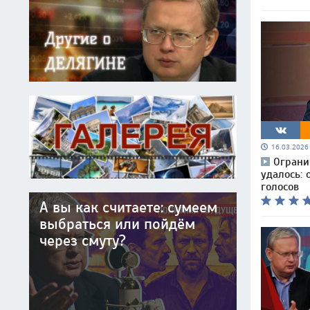
16.03.202
Ограни
удалось: 
голосов
А вы как считаете: сумеем
выбраться или пойдём
через смуту?