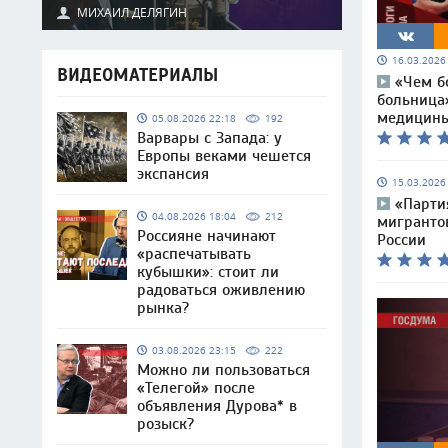
МИХАИЛ ДЕЛЯГИН
16.03.202
ВИДЕОМАТЕРИАЛЫ
«Чем б
больница
медицин
05.08.2026 22:18
192
Варвары с Запада: у
Европы веками чешется
экспансия
15.03.202
«Парти
04.08.2026 18:04
212
мигранто
Россияне начинают
России
«распечатывать
кубышки»: стоит ли
радоваться оживлению
рынка?
03.08.2026 23:15
222
Можно ли пользоваться
«Телегой» после
объявления Дурова* в
розыск?