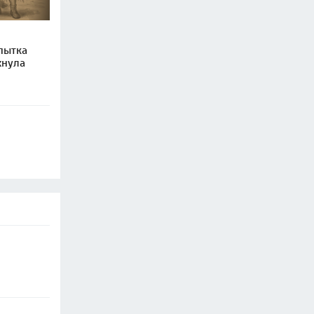
пытка
хнула