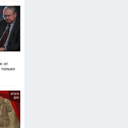
н от
 только