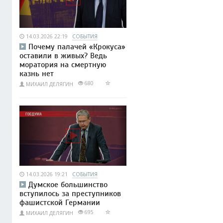
14.03.2026 22:19
СОБЫТИЯ
Почему палачей «Крокуса»
оставили в живых? Ведь
моратория на смертную
казнь нет
680
МИХАИЛ ДЕЛЯГИН
14.03.2026 19:21
СОБЫТИЯ
Думское большинство
вступилось за преступников
фашистской Германии
695
МИХАИЛ ДЕЛЯГИН