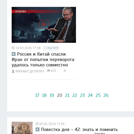
14.03.2026 17:58
СОБЫТИЯ
Россия и Китай спасли
Иран от попытки переворота:
удалось только совместно
635
МИХАИЛ ДЕЛЯГИН
17
18
19
20
21
22
23
24
25
26
05.05.2024 11:05
Повестка дня – 42: знать и помнить