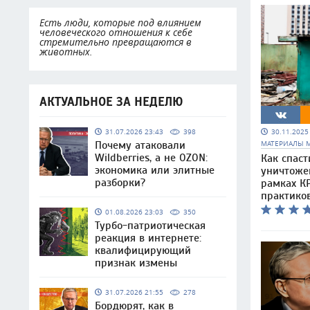
Есть люди, которые под влиянием
человеческого отношения к себе
стремительно превращаются в
животных.
АКТУАЛЬНОЕ ЗА НЕДЕЛЮ
30.11.202
31.07.2026 23:43
398
МАТЕРИАЛЫ 
Почему атаковали
Wildberries, а не OZON:
Как спаст
экономика или элитные
уничтоже
разборки?
рамках КР
практико
01.08.2026 23:03
350
Турбо-патриотическая
реакция в интернете:
квалифицирующий
признак измены
31.07.2026 21:55
278
Бордюрят, как в