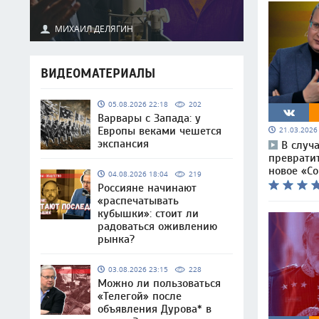
МИХАИЛ ДЕЛЯГИН
ВИДЕОМАТЕРИАЛЫ
05.08.2026 22:18
202
Варвары с Запада: у
Европы веками чешется
21.03.202
экспансия
В случ
преврати
новое «С
04.08.2026 18:04
219
Россияне начинают
«распечатывать
кубышки»: стоит ли
радоваться оживлению
рынка?
03.08.2026 23:15
228
Можно ли пользоваться
«Телегой» после
объявления Дурова* в