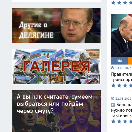
23.03.202
Правител
транспор
А вы как считаете: сумеем
22.03.202
выбраться или пойдём
Больша
через смуту?
нужно го
тактичес