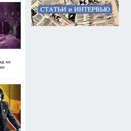
ид не
лне