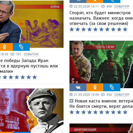
22.03.2026 14:11
666
СОБЫТИЯ
Спорят, кто будет министров
назначать. Важнее: когда они
отвечать (за свои решения)
6 19:05
731
СОБЫТИЯ
ае победы Запада Иран
тся в ядерную пустошь или
омали»
21.03.2026 16:08
554
СОБЫТИЯ
Новая каста воинов: ветер
Не боятся смерти, верят дел