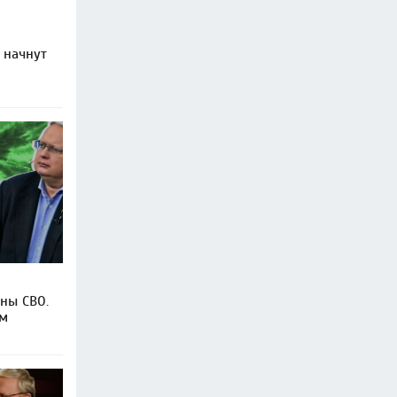
 начнут
аны СВО.
ам