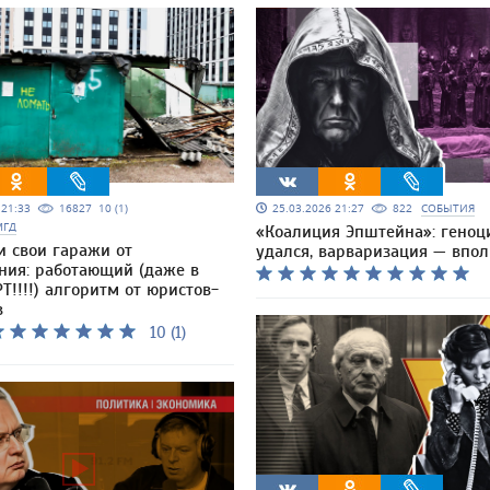
5 21:33
16827
10 (1)
25.03.2026 21:27
822
СОБЫТИЯ
МГД
«Коалиция Эпштейна»: геноц
и свои гаражи от
удался, варваризация — впо
ния: работающий (даже в
Т!!!!) алгоритм от юристов-
в
10 (1)