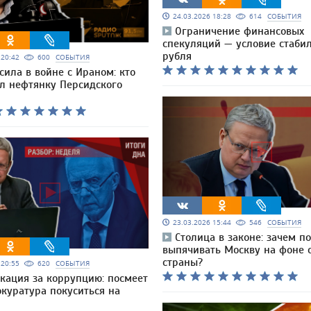
24.03.2026 18:28
614
СОБЫТИЯ
Ограничение финансовых
спекуляций — условие стаби
рубля
6 20:42
600
СОБЫТИЯ
сила в войне с Ираном: кто
л нефтянку Персидского
23.03.2026 15:44
546
СОБЫТИЯ
Столица в законе: зачем п
выпячивать Москву на фоне 
страны?
6 20:55
620
СОБЫТИЯ
кация за коррупцию: посмеет
куратура покуситься на