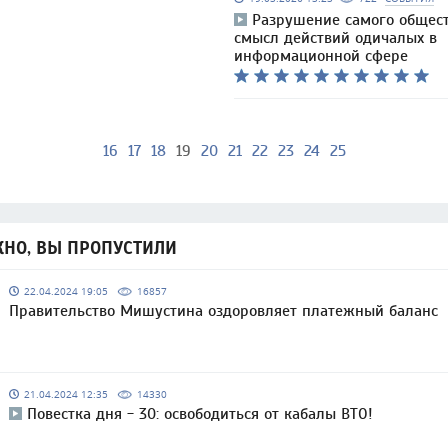
Разрушение самого общес
смысл действий одичалых в
информационной сфере
16
17
18
19
20
21
22
23
24
25
НО, ВЫ ПРОПУСТИЛИ
22.04.2024 19:05
16857
Правительство Мишустина оздоровляет платежный баланс
21.04.2024 12:35
14330
Повестка дня - 30: освободиться от кабалы ВТО!