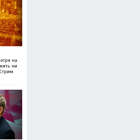
отря на
ожить ни
 Стрим