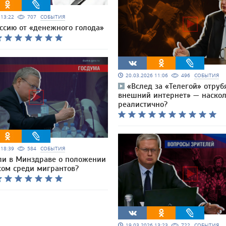
6 13:22
707
СОБЫТИЯ
оссию от «денежного голода»
20.03.2026 11:06
496
СОБЫТИЯ
«Вслед за «Телегой» отруб
внешний интернет» — наско
реалистично?
6 18:39
584
СОБЫТИЯ
ли в Минздраве о положении
сом среди мигрантов?
19.03.2026 13:23
722
СОБЫТИЯ