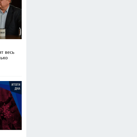
ят весь
лько