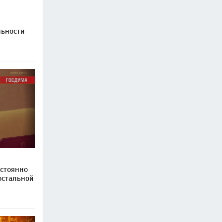
льности
остоянно
остальной