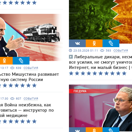
23.03.2026 01:11
593
СОБЫТИЯ
Либеральные дикари, несм
все усилия, не смогут уничт
Интернет, ни малый бизнес |
6 13:17
639
СОБЫТИЯ
ьство Мишустина развивает
тную систему России
6 17:30
607
СОБЫТИЯ
я Война неизбежна, как
товиться — инструктор по
кой медицине