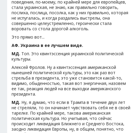
поведения, по-моему, по крайней мере для европейцев,
стала украинская, не знаю, как правильно говорить,
послиха, послица, посолка, как у них правильно, которая
не испугалась, и когда раздались выстрелы, она
совершенно целеустремленно, героически стала
воровать со стола дорогой алкоголь.
Это прямо вот...
АФ. Украина в ее лучшем виде.
МД.
Топ. Это квинтэссенция украинской политической
культуры.
Алексей Фролов. Ну а квинтэссенция американской
нынешней политической культуры, это как раз вот
стрельба в президента, это уже становится какой-то,
видимо, обыденностью, такая вот энергичная, назовем
ее так, реакция людей на все выходки американского
президента.
МД.
Ну, я думаю, что если в Трампа в течение двух лет
не стреляли, то он начинает чувствовать себя не в своей
тарелке. По крайней мере, такова американская
политическая культура. Но учитывая, что сейчас
происходит ликвидация Ближнего и Среднего Востока,
заодно ликвидация Европы, ну, в общем, понятно, что