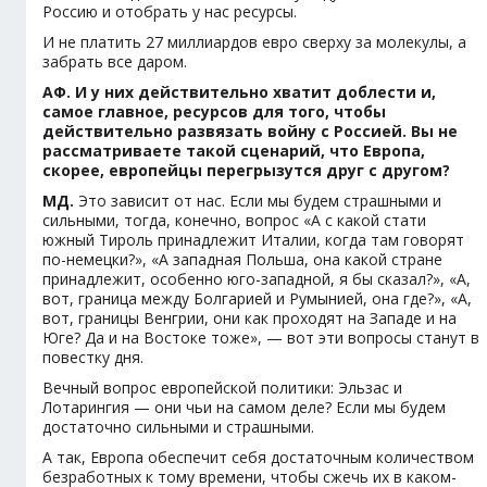
Россию и отобрать у нас ресурсы.
И не платить 27 миллиардов евро сверху за молекулы, а
забрать все даром.
АФ. И у них действительно хватит доблести и,
самое главное, ресурсов для того, чтобы
действительно развязать войну с Россией. Вы не
рассматриваете такой сценарий, что Европа,
скорее, европейцы перегрызутся друг с другом?
МД.
Это зависит от нас. Если мы будем страшными и
сильными, тогда, конечно, вопрос «А с какой стати
южный Тироль принадлежит Италии, когда там говорят
по-немецки?», «А западная Польша, она какой стране
принадлежит, особенно юго-западной, я бы сказал?», «А,
вот, граница между Болгарией и Румынией, она где?», «А,
вот, границы Венгрии, они как проходят на Западе и на
Юге?
Да и на Востоке тоже», — вот эти вопросы станут в
повестку дня.
Вечный вопрос европейской политики: Эльзас и
Лотарингия — они чьи на самом деле? Если мы будем
достаточно сильными и страшными.
А так, Европа обеспечит себя достаточным количеством
безработных к тому времени, чтобы сжечь их в каком-