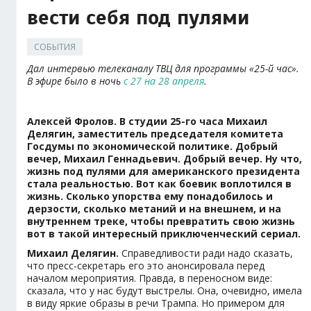
вести себя под пулями
СОБЫТИЯ
Дал интервью телеканалу ТВЦ для программы «25-й час».
В эфире было в ночь
с 27 на 28 апреля
.
Алексей Фролов. В студии 25-го часа Михаил
Делягин, заместитель председателя комитета
Госдумы по экономической политике. Добрый
вечер, Михаил Геннадьевич. Добрый вечер. Ну что,
жизнь под пулями для американского президента
стала реальностью. Вот как боевик воплотился в
жизнь. Сколько упорства ему понадобилось и
дерзости, сколько метаний и на внешнем, и на
внутреннем треке, чтобы превратить свою жизнь
вот в такой интересный приключенческий сериал.
Михаил Делягин.
Справедливости ради надо сказать,
что пресс-секретарь его это анонсировала перед
началом мероприятия. Правда, в переносном виде:
сказала, что у нас будут выстрелы. Она, очевидно, имела
в виду яркие образы в речи Трампа. Но примером для