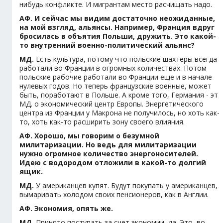
нибудь конфликте. И мигрантам место расчищать надо.
АФ. И сейчас мы видим достаточно неожиданные,
на мой взгляд, альянсы. Например, Франция вдруг
бросилась в объятия Польши, дружить. Это какой-
то внутренний военно-политический альянс?
МД.
Есть культура, потому что польские шахтеры всегда
работали во Франции в огромных количествах. Потом
польские рабочие работали во Франции еще и в начале
нулевых годов. Но теперь французские военные, может
быть, поработают в Польше. А кроме того, Германия - эт
МД. о экономический центр Европы. Энергетического
центра из Франции у Макрона не получилось, но хоть как-
то, хоть как-то расширить зону своего влияния.
АФ. Хорошо, мы говорим о безумной
милитаризации. Но ведь для милитаризации
нужно огромное количество энергоносителей.
Идею с водородом отложили в какой-то долгий
ящик.
МД.
У американцев купят. Будут покупать у американцев,
вымаривать холодом своих пенсионеров, как в Англии.
АФ. Экономия, опять же.
МД.
Принято поступать за счет экономии, да. Это, во-