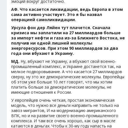
эмоций вокруг достаточно.
АФ. Что касается ликвидации, ведь Европа в этом
сама активно участвует. Это я бы назвал
операцией самоликвидации.
Урсула фон дер Ляйен тут плачется. Сначала
кризиса мы заплатили на 27 миллиардов больше
за импорт нефти и газа из-за Ближнего Востока, не
получив ни одной лишней молекулы
энергоресурсов. При этом 90 миллиардов за два
года они вбухают в Украину.
МД.
Ну, вбухают не Украину, а вбухают свой военно-
промышленный комплекс, и Украине достанется так, на
мелкое подворовывание. А что касается 27 миллиардов
сверху, ну это же демократические молекулы. Европейцы
об этом уже больше 10 лет говорят, что мы хотим
платить больше за демократические молекулы, не
имеющие отношения к России.
У европейцев очень четкая, простая экономическая
модель, что нужно все деньги направить не только на
завоз мигрантов, И на модернизацию американского
ВПК, но и на развитие своего военно-промышленного
комплекса. И там все очень хорошо, как сыр в масле
катаются в деньгах. Чтобы к 30-му году напасть на