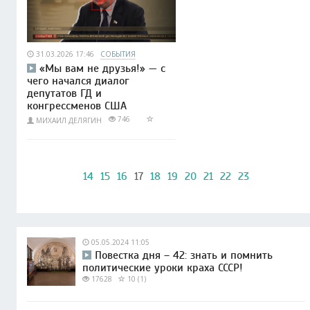
31.03.2026 17:46
СОБЫТИЯ
«Мы вам не друзья!» — с
чего начался диалог
депутатов ГД и
конгрессменов США
746
МИХАИЛ ДЕЛЯГИН
14
15
16
17
18
19
20
21
22
23
05.05.2024 11:05
Повестка дня – 42: знать и помнить
политические уроки краха СССР!
17628
10 (1)