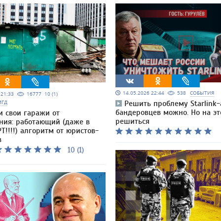
14.05.2026 22:44
538
СОБЫТИЯ
5 21:33
16777
10 (1)
МГД
Решить проблему Starlink-
бандеровцев можно. Но на эт
и свои гаражи от
решиться
ния: работающий (даже в
Т!!!!) алгоритм от юристов-
в
10 (1)