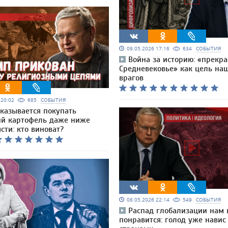
09.05.2026 17:16
634
СОБЫТИЯ
Война за историю: «прекра
Средневековье» как цель на
врагов
6 20:02
685
СОБЫТИЯ
тказывается покупать
ий картофель даже ниже
сти: кто виноват?
08.05.2026 22:14
549
СОБЫТИЯ
Распад глобализации нам 
понравится: голод уже навис