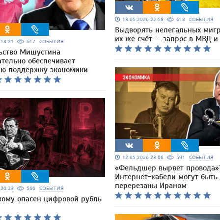
13.05.2026 22:58
618
СОБЫТИЯ
Выдворять нелегальных мигр
их же счёт — запрос в МВД 
6 18:21
617
СОБЫТИЯ
ьство Мишустина
ательно обеспечивает
ю поддержку экономики
12.05.2026 23:06
591
СОБЫТИЯ
«Фельдшер вырвет провода»
Интернет-кабели могут быть
перерезаны Ираном
6 20:23
566
СОБЫТИЯ
кому опасен цифровой рубль