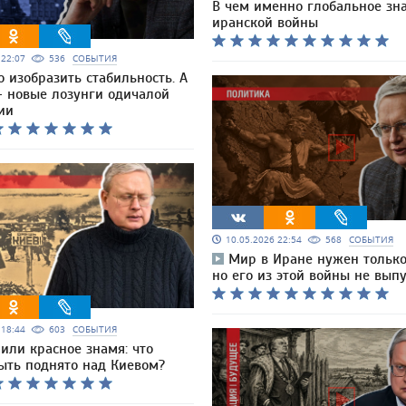
В чем именно глобальное зн
иранской войны
6 22:07
536
СОБЫТИЯ
 изобразить стабильность. А
— новые лозунги одичалой
ии
10.05.2026 22:54
568
СОБЫТИЯ
Мир в Иране нужен только
но его из этой войны не выпу
6 18:44
603
СОБЫТИЯ
или красное знамя: что
ыть поднято над Киевом?