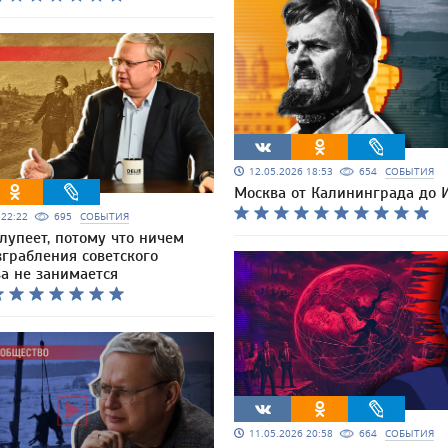
12.05.2026 18:53
654
СОБЫТИЯ
Москва от Калининграда до 
6 22:22
695
СОБЫТИЯ
лупеет, потому что ничем
зграбления советского
а не занимается
11.05.2026 20:58
664
СОБЫТИЯ