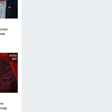
сное
ших
не
 над