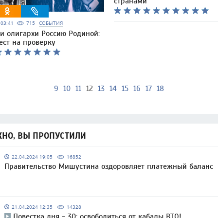
странами
6 03:41
715
СОБЫТИЯ
и олигархи Россию Родиной:
ест на проверку
9
10
11
12
13
14
15
16
17
18
НО, ВЫ ПРОПУСТИЛИ
22.04.2024 19:05
16852
Правительство Мишустина оздоровляет платежный баланс
21.04.2024 12:35
14328
Повестка дня - 30: освободиться от кабалы ВТО!