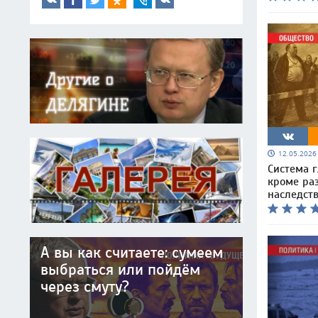
12.05.202
Система г
кроме ра
наследств
А вы как считаете: сумеем
выбраться или пойдём
через смуту?