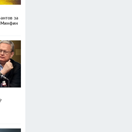
антов за
и Минфин
?