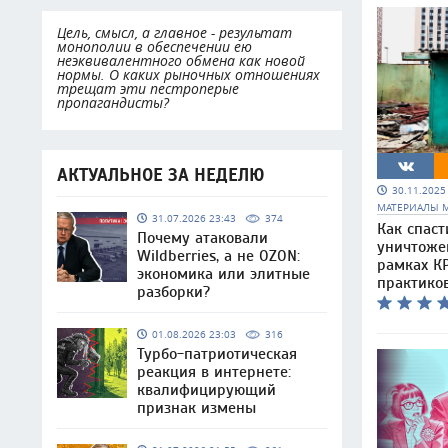
Цель, смысл, а главное - результат
монополии в обеспечении ею
неэквивалентного обмена как новой
нормы. О каких рыночных отношениях
трещат эти пестроперые
пропагандисты?
АКТУАЛЬНОЕ ЗА НЕДЕЛЮ
30.11.202
МАТЕРИАЛЫ 
31.07.2026 23:43
374
Как спаст
Почему атаковали
уничтоже
Wildberries, а не OZON:
рамках КР
экономика или элитные
практико
разборки?
01.08.2026 23:03
316
Турбо-патриотическая
реакция в интернете:
квалифицирующий
признак измены