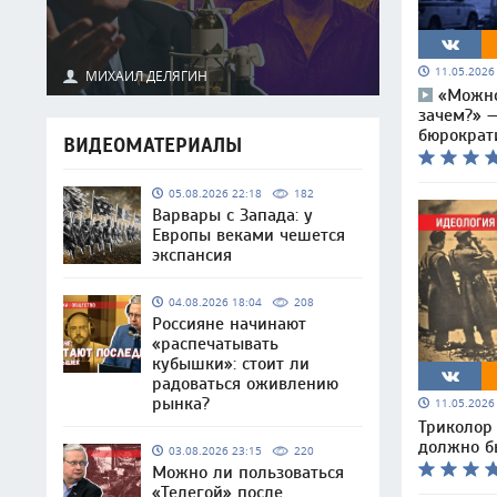
11.05.202
МИХАИЛ ДЕЛЯГИН
«Можно
зачем?» 
бюрократ
ВИДЕОМАТЕРИАЛЫ
05.08.2026 22:18
182
Варвары с Запада: у
Европы веками чешется
экспансия
04.08.2026 18:04
208
Россияне начинают
«распечатывать
кубышки»: стоит ли
радоваться оживлению
рынка?
11.05.202
Триколор 
должно б
03.08.2026 23:15
220
Можно ли пользоваться
«Телегой» после