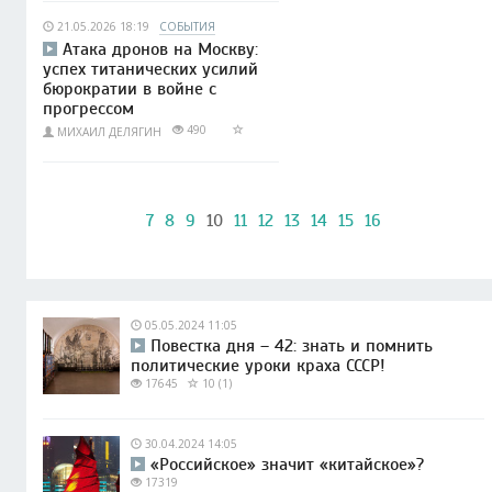
21.05.2026 18:19
СОБЫТИЯ
Атака дронов на Москву:
успех титанических усилий
бюрократии в войне с
прогрессом
490
МИХАИЛ ДЕЛЯГИН
7
8
9
10
11
12
13
14
15
16
05.05.2024 11:05
Повестка дня – 42: знать и помнить
политические уроки краха СССР!
17645
10 (1)
30.04.2024 14:05
«Российское» значит «китайское»?
17319