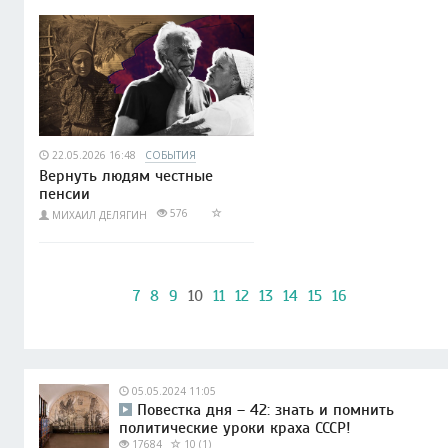
22.05.2026 16:48
СОБЫТИЯ
Вернуть людям честные
пенсии
576
МИХАИЛ ДЕЛЯГИН
7
8
9
10
11
12
13
14
15
16
05.05.2024 11:05
Повестка дня – 42: знать и помнить
политические уроки краха СССР!
17684
10 (1)