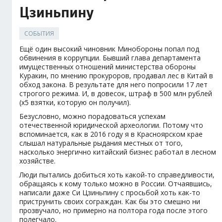
Цзиньпину
СОБЫТИЯ
Ещё один высокий чиновник Минобороны попал под
обвинения в коррупции. Бывший глава департамента
имущественных отношений министерства обороны
Куракин, по мнению прокуроров, продавал лес в Китай в
обход закона. В результате для него попросили 17 лет
строгого режима. И, в довесок, штраф в 500 млн рублей
(x5 взятки, которую он получил).
Безусловно, можно порадоваться успехам
отечественной юридической археологии. Потому что
вспоминается, как в 2016 году я в Красноярском крае
слышал натуральные рыдания местных от того,
насколько энергично китайский бизнес работал в лесном
хозяйстве.
Люди пытались добиться хоть какой-то справедливости,
обращаясь к кому только можно в России. Отчаявшись,
написали даже Си Цзиньпину с просьбой хоть как-то
приструнить своих сограждан. Как бы это смешно ни
прозвучало, но примерно на полтора года после этого
полегчало.