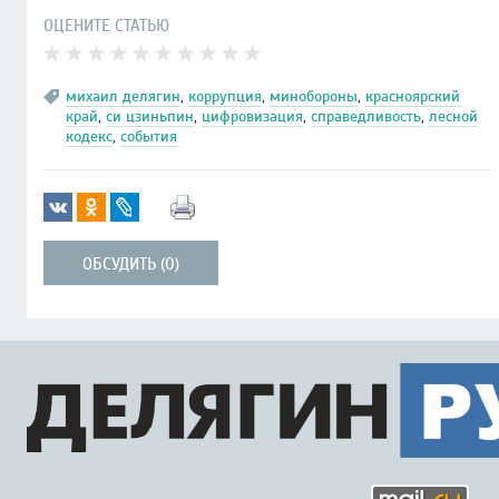
ОЦЕНИТЕ СТАТЬЮ
михаил делягин
,
коррупция
,
минобороны
,
красноярский
край
,
си цзиньпин
,
цифровизация
,
справедливость
,
лесной
кодекс
,
события
ОБСУДИТЬ (0)