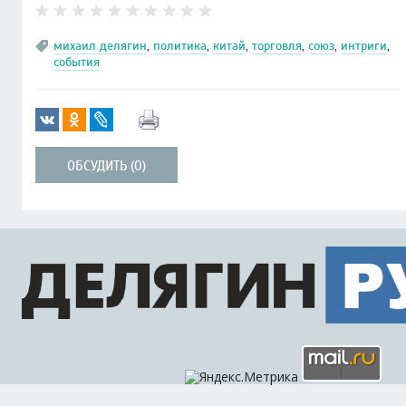
михаил делягин
,
политика
,
китай
,
торговля
,
союз
,
интриги
,
события
ОБСУДИТЬ (0)