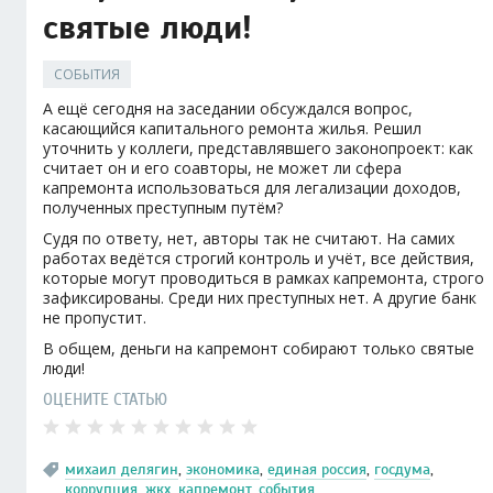
святые люди!
СОБЫТИЯ
А ещё сегодня на заседании обсуждался вопрос,
касающийся капитального ремонта жилья. Решил
уточнить у коллеги, представлявшего законопроект: как
считает он и его соавторы, не может ли сфера
капремонта использоваться для легализации доходов,
полученных преступным путём?
Судя по ответу, нет, авторы так не считают. На самих
работах ведётся строгий контроль и учёт, все действия,
которые могут проводиться в рамках капремонта, строго
зафиксированы. Среди них преступных нет. А другие банк
не пропустит.
В общем, деньги на капремонт собирают только святые
люди!
ОЦЕНИТЕ СТАТЬЮ
михаил делягин
,
экономика
,
единая россия
,
госдума
,
коррупция
,
жкх
,
капремонт
,
события