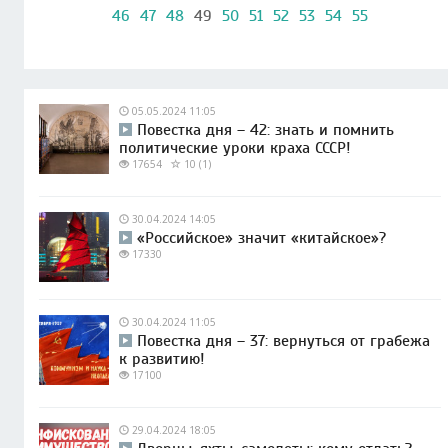
46
47
48
49
50
51
52
53
54
55
05.05.2024 11:05
Повестка дня – 42: знать и помнить
политические уроки краха СССР!
17654
10 (1)
30.04.2024 14:05
«Российское» значит «китайское»?
17330
30.04.2024 11:05
Повестка дня – 37: вернуться от грабежа
к развитию!
17100
29.04.2024 18:05