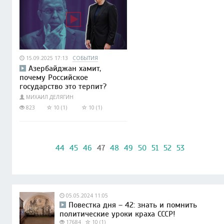
15.09.2025 17:13
СОБЫТИЯ
Азербайджан хамит,
почему Российское
государство это терпит?
МИХАИЛ ДЕЛЯГИН
823
10 (1)
10 (1)
44
45
46
47
48
49
50
51
52
53
05.05.2024 11:05
Повестка дня – 42: знать и помнить
политические уроки краха СССР!
17684
10 (1)