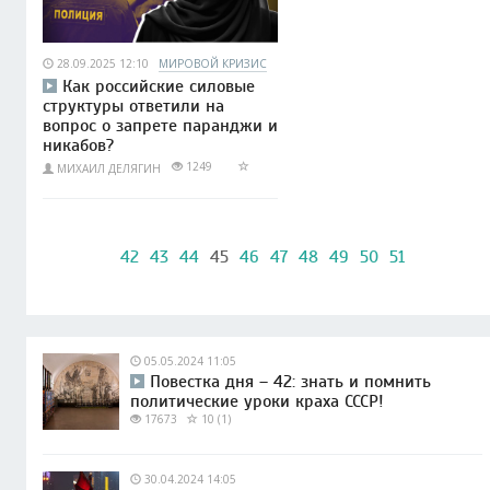
28.09.2025 12:10
МИРОВОЙ КРИЗИС
Как российские силовые
структуры ответили на
вопрос о запрете паранджи и
никабов?
1249
МИХАИЛ ДЕЛЯГИН
42
43
44
45
46
47
48
49
50
51
05.05.2024 11:05
Повестка дня – 42: знать и помнить
политические уроки краха СССР!
17673
10 (1)
30.04.2024 14:05