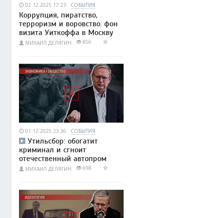
02.12.2025 17:23
СОБЫТИЯ
Коррупция, пиратство,
терроризм и воровство: фон
визита Уиткоффа в Москву
856
МИХАИЛ ДЕЛЯГИН
01.12.2025 23:36
СОБЫТИЯ
Утильсбор: обогатит
криминал и сгноит
отечественный автопром
698
МИХАИЛ ДЕЛЯГИН