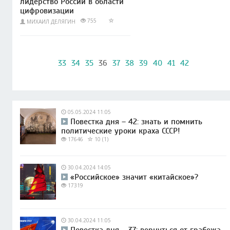
лидерство России в области
цифровизации
755
МИХАИЛ ДЕЛЯГИН
33
34
35
36
37
38
39
40
41
42
05.05.2024 11:05
Повестка дня – 42: знать и помнить
политические уроки краха СССР!
17646
10 (1)
30.04.2024 14:05
«Российское» значит «китайское»?
17319
30.04.2024 11:05
Повестка дня – 37: вернуться от грабежа