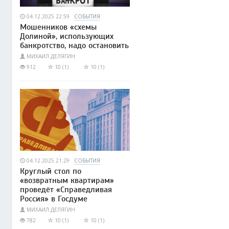
04.12.2025 22:59
СОБЫТИЯ
Мошенников «схемы
Долиной», использующих
банкротство, надо остановить
МИХАИЛ ДЕЛЯГИН
912
10 (1)
10 (1)
04.12.2025 21:29
СОБЫТИЯ
Круглый стол по
«возвратным квартирам»
проведёт «Справедливая
Россия» в Госдуме
МИХАИЛ ДЕЛЯГИН
782
10 (1)
10 (1)