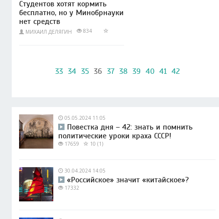
Студентов хотят кормить
бесплатно, но у Минобрнауки
нет средств
834
МИХАИЛ ДЕЛЯГИН
33
34
35
36
37
38
39
40
41
42
05.05.2024 11:05
Повестка дня – 42: знать и помнить
политические уроки краха СССР!
17659
10 (1)
30.04.2024 14:05
«Российское» значит «китайское»?
17332