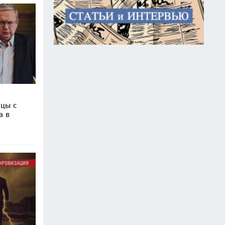
рцы с
а в