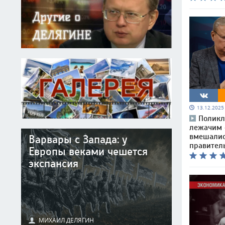
13.12.202
Поликл
лежачим 
вмешалис
Варвары с Запада: у
правител
Европы веками чешется
экспансия
МИХАИЛ ДЕЛЯГИН