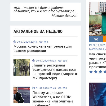
Труп – такой же брак в работе
политика, как и в работе бухгалтера.
Михаил Делягин
АКТУАЛЬНОЕ ЗА НЕДЕЛЮ
30.07.2026 23:45
465
30.11.202
Москва: коммунальная реновация
МАТЕРИАЛЫ 
важнее революции
Как спаст
уничтоже
30.07.2026 01:35
390
рамках КР
Лишить рестораны
практико
возможности наживаться
на простой воде (запрос в
Минпромторг)
31.07.2026 23:43
350
Почему атаковали
Wildberries, а не OZON:
экономика или элитные
разборки?