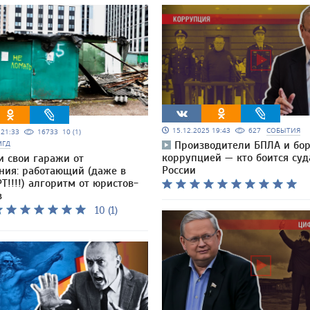
15.12.2025 19:43
627
СОБЫТИЯ
5 21:33
16733
10 (1)
МГД
Производители БПЛА и бо
коррупцией — кто боится суд
и свои гаражи от
России
ния: работающий (даже в
Т!!!!) алгоритм от юристов-
в
10 (1)