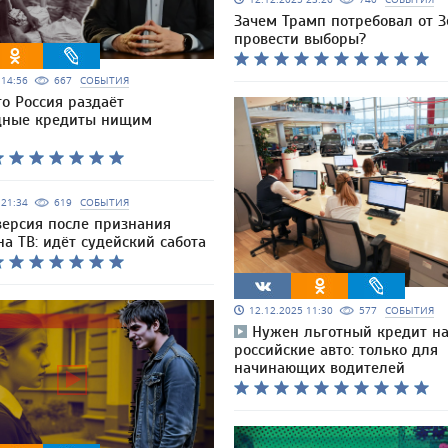
Зачем Трамп потребовал от З
провести выборы?
5 14:56
667
СОБЫТИЯ
го Россия раздаёт
дные кредиты нищим
5 21:34
619
СОБЫТИЯ
версия после признания
а ТВ: идёт судейский сабота
12.12.2025 11:30
577
СОБЫТИЯ
Нужен льготный кредит н
российские авто: только для
начинающих водителей