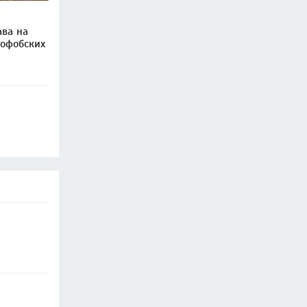
ава на
софобских