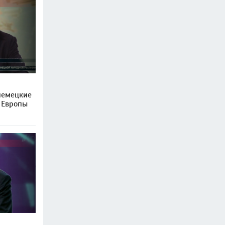
немецкие
я Европы