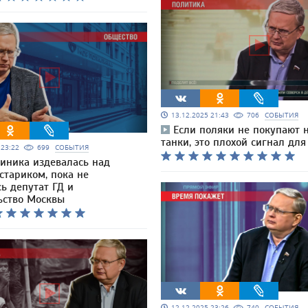
13.12.2025 21:43
706
СОБЫТИЯ
Если поляки не покупают 
танки, это плохой сигнал дл
5 23:22
699
СОБЫТИЯ
иника издевалась над
стариком, пока не
ь депутат ГД и
ьство Москвы
12.12.2025 23:26
740
СОБЫТИЯ