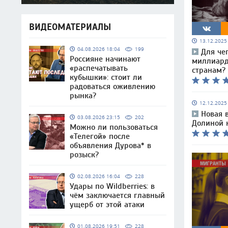
ВИДЕОМАТЕРИАЛЫ
13.12.202
04.08.2026 18:04
199
Для че
Россияне начинают
миллиар
«распечатывать
странам?
кубышки»: стоит ли
радоваться оживлению
рынка?
12.12.202
Новая 
03.08.2026 23:15
202
Долиной н
Можно ли пользоваться
«Телегой» после
объявления Дурова* в
розыск?
02.08.2026 16:04
228
Удары по Wildberries: в
чём заключается главный
ущерб от этой атаки
01.08.2026 19:51
228