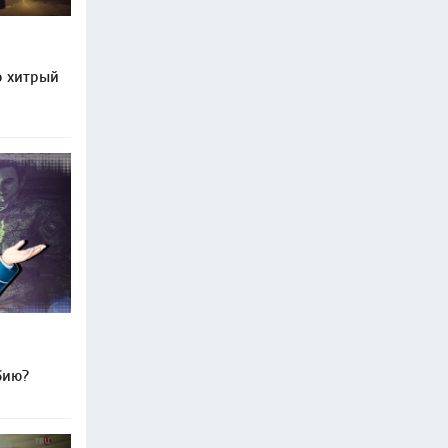
о хитрый
бию?