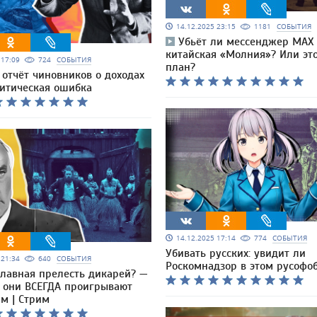
14.12.2025 23:15
1181
СОБЫТИЯ
Убьёт ли мессенджер МАХ
китайская «Молния»? Или эт
5 17:09
724
СОБЫТИЯ
план?
отчёт чиновников о доходах
литическая ошибка
14.12.2025 17:14
774
СОБЫТИЯ
Убивать русских: увидит ли
5 21:34
640
СОБЫТИЯ
Роскомнадзор в этом русофо
главная прелесть дикарей? —
о они ВСЕГДА проигрывают
м | Стрим