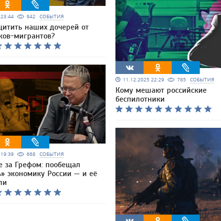
5 23:44
642
СОБЫТИЯ
щитить наших дочерей от
ков-мигрантов?
11.12.2025 22:29
785
СОБЫТИЯ
Кому мешают российские
беспилотники
5 19:39
668
СОБЫТИЯ
е за Грефом: пообещал
» экономику России — и её
ли