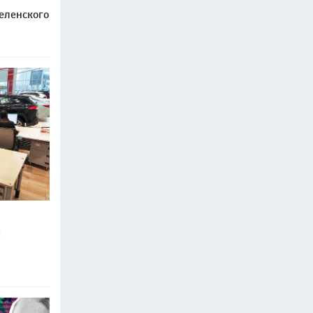
еленского
а