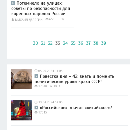
Потемнело на улицах:
советы по безопасности для
коренных народов России
656
МИХАИЛ ДЕЛЯГИН
30
31
32
33
34
35
36
37
38
39
05.05.2024 11:05
Повестка дня – 42: знать и помнить
политические уроки краха СССР!
17640
10 (1)
30.04.2024 14:05
«Российское» значит «китайское»?
17315