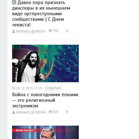
Давно пора признать
диаспоры в их нынешнем
виде оргпреступными
сообществами | С Днем
чекиста!
700
МИХАИЛ ДЕЛЯГИН
20.12.2025 21:30
СОБЫТИЯ
Война с новогодними ёлками
— это религиозный
экстремизм
835
МИХАИЛ ДЕЛЯГИН