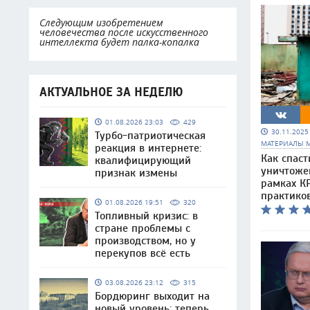
Следующим изобретением
человечества после искусственного
интеллекта будет палка-копалка
АКТУАЛЬНОЕ ЗА НЕДЕЛЮ
01.08.2026 23:03
429
30.11.202
Турбо-патриотическая
МАТЕРИАЛЫ 
реакция в интернете:
Как спаст
квалифицирующий
уничтоже
признак измены
рамках КР
практико
01.08.2026 19:51
320
Топливный кризис: в
стране проблемы с
производством, но у
перекупов всё есть
03.08.2026 23:12
315
Бордюринг выходит на
новый уровень: теперь