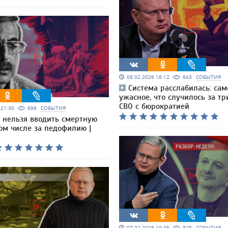
08.02.2026 16:12
643
СОБЫТИЯ
Система расслабилась: сам
ужасное, что случилось за тр
СВО с бюрократией
6 21:30
699
СОБЫТИЯ
 нельзя вводить смертную
том числе за педофилию |
07.02.2026 19:36
825
СОБЫТИЯ