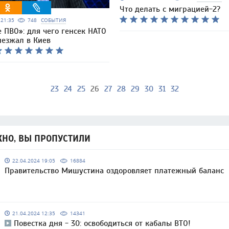
Что делать с миграцией-2?
6 21:35
748
СОБЫТИЯ
 ПВО»: для чего генсек НАТО
иезжал в Киев
23
24
25
26
27
28
29
30
31
32
НО, ВЫ ПРОПУСТИЛИ
22.04.2024 19:05
16884
Правительство Мишустина оздоровляет платежный баланс
21.04.2024 12:35
14341
Повестка дня - 30: освободиться от кабалы ВТО!