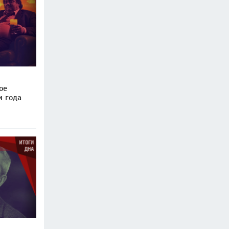
ое
и года