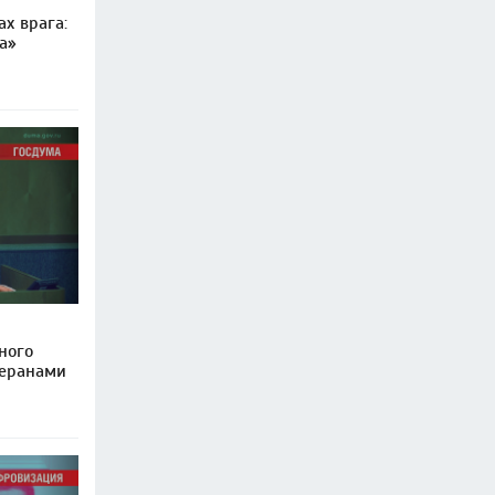
ах врага:
а»
ного
теранами