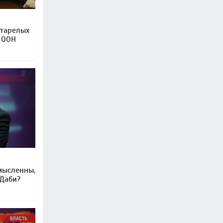
старелых
з ООН
мысленны,
-Даби?