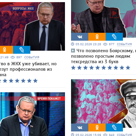
05.02.2026 23:28
677
СОБЫТИЯ
Что позволено Боярскому, 
позволено простым людям:
6 21:49
897
СОБЫТИЯ
техсредства из 3 букв
тво в ЖКХ уже убивает, но
езут профессионалов из
ана
05.02.2026 15:09
843
СОБЫТИЯ