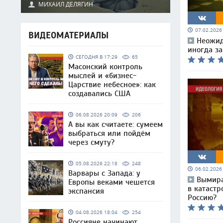
МИХАИЛ ДЕЛЯГИН
07.02.202
ВИДЕОМАТЕРИАЛЫ
Неожид
иногда з
СЕГОДНЯ В 17:29
65
Масонский контроль
мыслей и «бизнес-
Царствие небесное»: как
создавались США
06.08.2026 20:09
206
А вы как считаете: сумеем
выбраться или пойдём
через смуту?
05.08.2026 22:18
248
06.02.202
Варвары с Запада: у
Вымира
Европы веками чешется
в катастр
экспансия
Россию?
04.08.2026 18:04
254
Россияне начинают