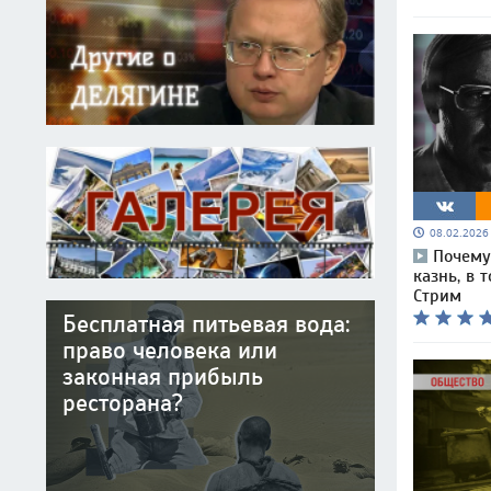
08.02.202
Почему
казнь, в 
Стрим
Бесплатная питьевая вода:
право человека или
законная прибыль
ресторана?