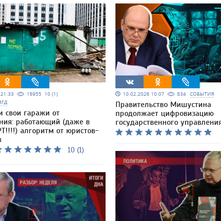
5 21:33
16955
10 (1)
10.02.2026 10:07
834
СОБЫТИЯ
МГД
Правительство Мишустина
и свои гаражи от
продолжает цифровизацию
ния: работающий (даже в
государственного управлени
Т!!!!) алгоритм от юристов-
в
10 (1)