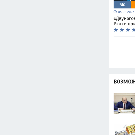
05.02.202
«Двуногое
Рютте пр
ВОЗМОЖ