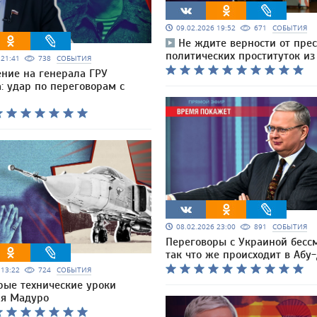
09.02.2026 19:52
671
СОБЫТИЯ
Не ждите верности от пре
политических проституток и
6 21:41
738
СОБЫТИЯ
ние на генерала ГРУ
: удар по переговорам с
08.02.2026 23:00
891
СОБЫТИЯ
Переговоры с Украиной бесс
так что же происходит в Абу
6 13:22
724
СОБЫТИЯ
рые технические уроки
я Мадуро