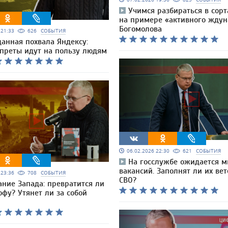
Учимся разбираться в сорт
на примере «активного ждун
Богомолова
6 21:33
626
СОБЫТИЯ
анная похвала Яндексу:
апреты идут на пользу людям
06.02.2026 22:30
621
СОБЫТИЯ
На госслужбе ожидается м
вакансий. Заполнят ли их ве
6 23:36
708
СОБЫТИЯ
СВО?
ние Запада: превратится ли
офу? Утянет ли за собой