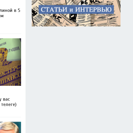
линой в 5
ам
у вас
 телеге)