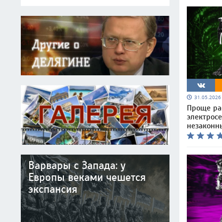
31.05.202
Проще ра
электросе
незаконн
Варвары с Запада: у
Европы веками чешется
экспансия