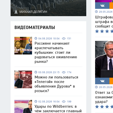
МИХАИЛ ДЕЛЯГИН
29.05.202
Штрафоват
штрафа в
сообщит 
ВИДЕОМАТЕРИАЛЫ
04.08.2026 18:04
151
Россияне начинают
«распечатывать
кубышки»: стоит ли
радоваться оживлению
рынка?
03.08.2026 23:15
174
Можно ли пользоваться
«Телегой» после
объявления Дурова* в
28.05.202
розыск?
Ответ за 
ознакоми
удара?
02.08.2026 16:04
199
Удары по Wildberries: в
чём заключается главный