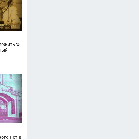
чтожить?»
алый
ого нет в