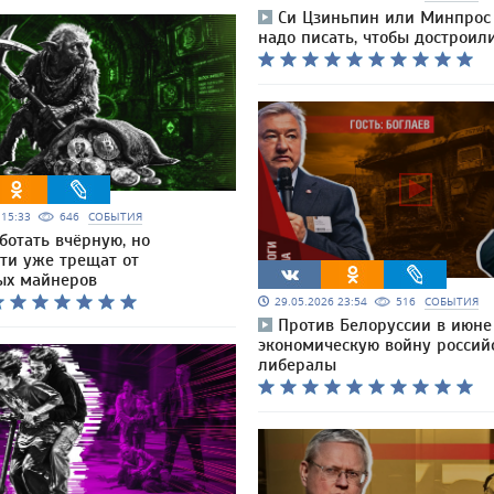
Си Цзиньпин или Минпрос
надо писать, чтобы достроил
6 15:33
646
СОБЫТИЯ
ботать вчёрную, но
ти уже трещат от
ых майнеров
29.05.2026 23:54
516
СОБЫТИЯ
Против Белоруссии в июне
экономическую войну россий
либералы