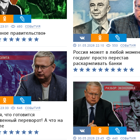
6 23:01
480
СОБЫТИЯ
нное правительство»
31.05.2026 22:10
553
СОБЫТИЯ
Россия может в любой момен
госдолг просто перестав
раскармливать банки
6 23:33
646
СОБЫТИЯ
, что готовится
венный переворот! А что на
ле
30.05.2026 23:45
440
СОБЫТИЯ