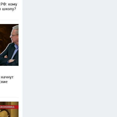
 РФ: кому
и школу?
 начнут
ские