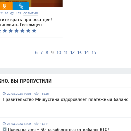
6 21:16
455
СОБЫТИЯ
тите врать про рост цен!
становить Госкомцен
6
7
8
9
10
11
12
13
14
15
НО, ВЫ ПРОПУСТИЛИ
22.04.2024 19:05
16826
Правительство Мишустина оздоровляет платежный баланс
21.04.2024 12:35
14311
Повестка дня - 30: освободиться от кабалы ВТО!