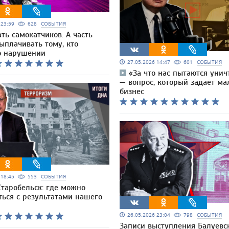
6 23:59
628
СОБЫТИЯ
ь самокатчиков. А часть
ыплачивать тому, кто
о нарушении
27.05.2026 14:47
601
СОБЫТИЯ
«За что нас пытаются уни
— вопрос, который задаёт м
бизнес
6 18:45
553
СОБЫТИЯ
Старобельск: где можно
ться с результатами нашего
26.05.2026 23:04
798
СОБЫТИЯ
Записи выступления Балуевск