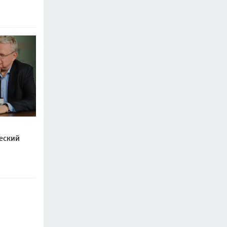
еский
й