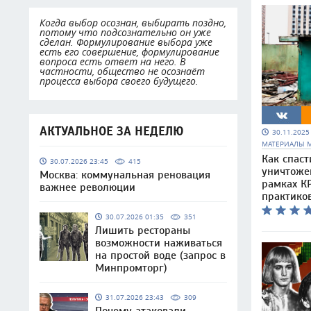
Когда выбор осознан, выбирать поздно,
потому что подсознательно он уже
сделан. Формулирование выбора уже
есть его совершение, формулирование
вопроса есть ответ на него. В
частности, общество не осознаёт
процесса выбора своего будущего.
АКТУАЛЬНОЕ ЗА НЕДЕЛЮ
30.11.202
МАТЕРИАЛЫ 
Как спаст
30.07.2026 23:45
415
уничтоже
Москва: коммунальная реновация
рамках КР
важнее революции
практико
30.07.2026 01:35
351
Лишить рестораны
возможности наживаться
на простой воде (запрос в
Минпромторг)
31.07.2026 23:43
309