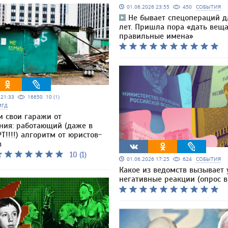
01.06.2026 23:55
450
СОБЫТИЯ
Не бывает спецопераций д
лет. Пришла пора «дать вещ
правильные имена»
5 21:33
16650
10 (1)
МГД
и свои гаражи от
ния: работающий (даже в
Т!!!!) алгоритм от юристов-
в
10 (1)
01.06.2026 17:25
624
СОБЫТИЯ
Какое из ведомств вызывает 
негативные реакции (опрос в