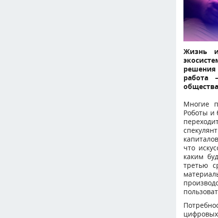
Жизнь и
экосисте
решения
работа 
общества
Многие п
Роботы и 
переходи
спекулян
капиталов
что иску
каким бу
третью с
материаль
произво
пользоват
Потребно
цифровых