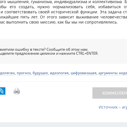
ого мышления, гуманизма, индивидуализма и коллективизма. 
обы его создать, нужно нормализовать себя, избавиться о
и соответствовать своей исторической функции. Эта задача с
ижайшие пять лет. От этого зависит выживание человечеств
нас выполнить свою миссию, как бы мы ни сопротивлялись.
аметили ошибку в тексте? Сообщите об этом нам.
ыделите предложение целиком и нажмите CTRL+ENTER.
 делягин
,
прогноз
,
будущее
,
идеология
,
цифровизация
,
аргументы нед
КОММЕНТАРИ
Источник – ar