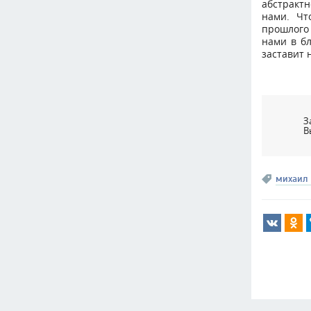
абстрактн
нами. Чт
прошлого 
нами в бл
заставит 
З
В
михаил