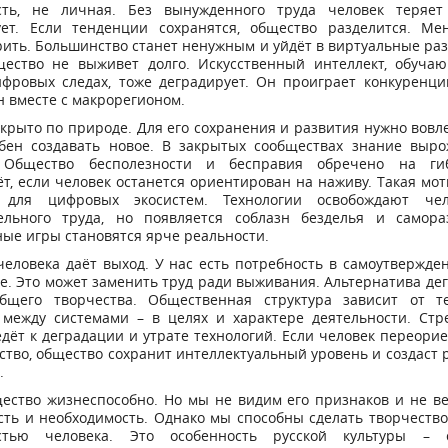
сть, не личная. Без вынужденного труда человек теряе
ует. Если тенденции сохранятся, общество разделится. Ме
рить. Большинство станет ненужным и уйдёт в виртуальные ра
щество не выживет долго. Искусственный интеллект, обуча
ифровых следах, тоже деградирует. Он проиграет конкуренци
 вместе с макрорегионом.
крыто по природе. Для его сохранения и развития нужно вовле
обен создавать новое. В закрытых сообществах знание выро
 Общество бесполезности и бесправия обречено на ги
т, если человек останется ориентирован на наживу. Такая мо
 для цифровых экосистем. Технологии освобождают че
ельного труда, но появляется соблазн безделья и самора
ые игры становятся ярче реальности.
еловека даёт выход. У нас есть потребность в самоутвержден
е. Это может заменить труд ради выживания. Альтернатива де
бщего творчества. Общественная структура зависит от те
 между системами – в целях и характере деятельности. Стр
дёт к деградации и утрате технологий. Если человек переори
ство, общество сохранит интеллектуальный уровень и создаст 
.
ество жизнеспособно. Но мы не видим его признаков и не в
ть и необходимость. Однако мы способны сделать творчеств
стью человека. Это особенность русской культуры – 