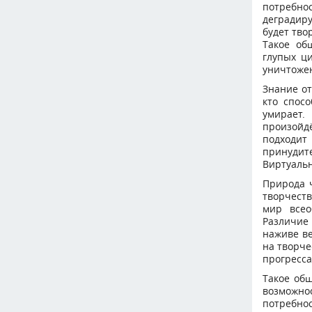
потребно
деградир
будет тво
Такое об
глупых ц
уничтожен
Знание от
кто спос
умирает.
произойдё
подходит
принудит
Виртуальн
Природа ч
творчеств
мир всео
Различие
наживе ве
на творче
прогресса
Такое общ
возможнос
потребно