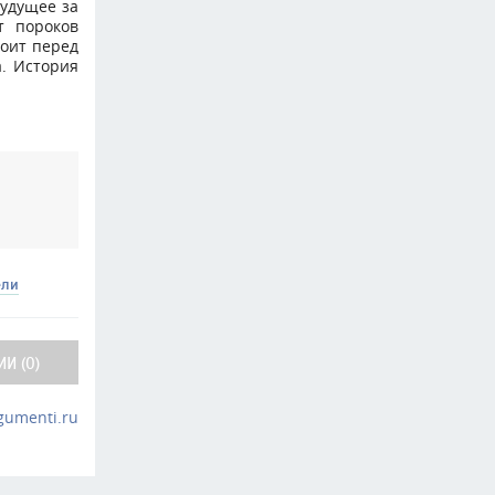
Будущее за
т пороков
тоит перед
а. История
ели
И (0)
gumenti.ru