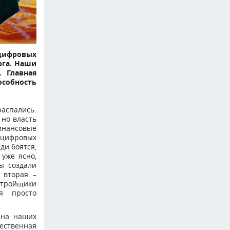
цифровых
рга. Наши
 Главная
собность
аспались.
 но власть
инансовые
 цифровых
ди боятся,
уже ясно,
ы создали
 вторая –
астройщики
я просто
 на наших
ественная