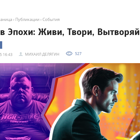
раница
›
Публикации
›
События
в Эпохи: Живи, Твори, Вытворяй
527
МИХАИЛ ДЕЛЯГИН
5 16:43