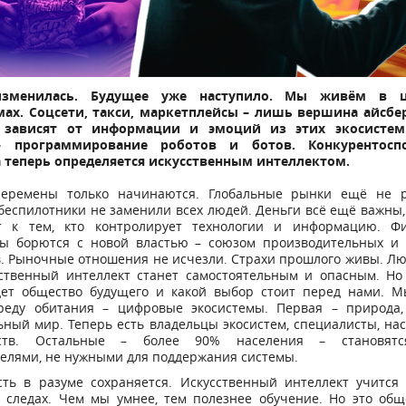
зменилась. Будущее уже наступило. Мы живём в 
мах. Соцсети, такси, маркетплейсы – лишь вершина айсбе
 зависят от информации и эмоций из этих экосистем.
– программирование роботов и ботов. Конкурентоспо
 теперь определяется искусственным интеллектом.
еремены только начинаются. Глобальные рынки ещё не р
беспилотники не заменили всех людей. Деньги всё ещё важны,
т к тем, кто контролирует технологии и информацию. Ф
ты борются с новой властью – союзом производительных и
. Рыночные отношения не исчезли. Страхи прошлого живы. Лю
сственный интеллект станет самостоятельным и опасным. Но 
дет общество будущего и какой выбор стоит перед нами. М
реду обитания – цифровые экосистемы. Первая – природа,
ный мир. Теперь есть владельцы экосистем, специалисты, н
дств. Остальные – более 90% населения – становятс
елями, не нужными для поддержания системы.
сть в разуме сохраняется. Искусственный интеллект учится
 следах. Чем мы умнее, тем полезнее обучение. Но это общ