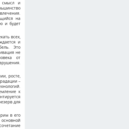
т смысл и
ньшинство
звлечения.
ющийся на
ю и будет
кать всех,
ждается и
бель. Это
тивация не
ловека от
зрушения.
ии, росте,
градации –
хнологий.
емление к
ентируется
резерв для
ерим в его
о основной
сочетание