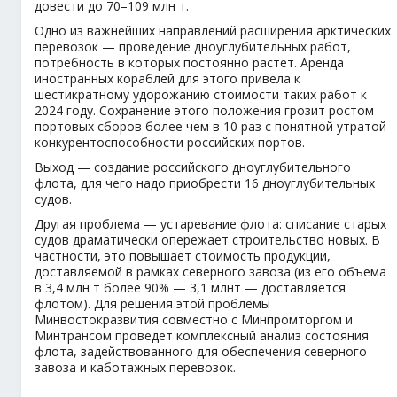
довести до 70–109 млн т.
Одно из важнейших направлений расширения арктических
перевозок — проведение дноуглубительных работ,
потребность в которых постоянно растет. Аренда
иностранных кораблей для этого привела к
шестикратному удорожанию стоимости таких работ к
2024 году. Сохранение этого положения грозит ростом
портовых сборов более чем в 10 раз с понятной утратой
конкурентоспособности российских портов.
Выход — создание российского дноуглубительного
флота, для чего надо приобрести 16 дноуглубительных
судов.
Другая проблема — устаревание флота: списание старых
судов драматически опережает строительство новых. В
частности, это повышает стоимость продукции,
доставляемой в рамках северного завоза (из его объема
в 3,4 млн т более 90% — 3,1 млнт — доставляется
флотом). Для решения этой проблемы
Минвостокразвития совместно с Минпромторгом и
Минтрансом проведет комплексный анализ состояния
флота, задействованного для обеспечения северного
завоза и каботажных перевозок.