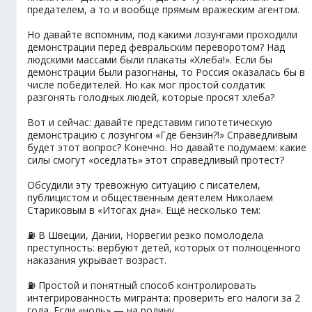
предателем, а то и вообще прямым вражеским агентом.
Но давайте вспомним, под какими лозунгами проходили
демонстрации перед февральским переворотом? Над
людскими массами были плакаты «Хлеба!». Если бы
демонстрации были разогнаны, то Россия оказалась бы в
числе победителей. Но как мог простой солдатик
разгонять голодных людей, которые просят хлеба?
Вот и сейчас: давайте представим гипотетическую
демонстрацию с лозунгом «Где бензин?!» Справедливым
будет этот вопрос? Конечно. Но давайте подумаем: какие
силы смогут «оседлать» этот справедливый протест?
Обсудили эту тревожную ситуацию с писателем,
публицистом и общественным деятелем Николаем
Стариковым в «Итогах дна». Ещё несколько тем:
⛽️ В Швеции, Дании, Норвегии резко помолодела
преступность: вербуют детей, которых от полноценного
наказания укрывает возраст.
⛽️ Простой и понятный способ контролировать
интегрированность мигранта: проверить его налоги за 2
года. Если «ноль» — на родину.