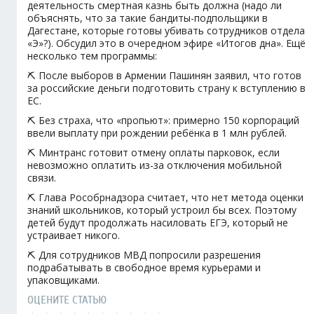
деятельность смертная казнь быть должна (надо ли
объяснять, что за такие бандиты-подпольщики в
Дагестане, которые готовы убивать сотрудников отдела
«Э»?). Обсудил это в очередном эфире «Итогов дна». Ещё
несколько тем программы:
⛏️ После выборов в Армении Пашинян заявил, что готов
за российские деньги подготовить страну к вступлению в
ЕС.
⛏️ Без страха, что «пропьют»: примерно 150 корпораций
ввели выплату при рождении ребёнка в 1 млн рублей.
⛏️ Минтранс готовит отмену оплаты парковок, если
невозможно оплатить из-за отключения мобильной
связи.
⛏️ Глава Рособрнадзора считает, что нет метода оценки
знаний школьников, который устроил бы всех. Поэтому
детей будут продолжать насиловать ЕГЭ, который не
устраивает никого.
⛏️ Для сотрудников МВД попросили разрешения
подрабатывать в свободное время курьерами и
упаковщиками.
ОЦЕНИТЕ СТАТЬЮ