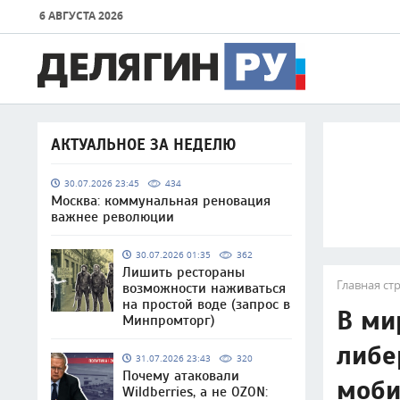
6 АВГУСТА 2026
АКТУАЛЬНОЕ ЗА НЕДЕЛЮ
30.07.2026 23:45
434
Москва: коммунальная реновация
важнее революции
30.07.2026 01:35
362
Лишить рестораны
Главная ст
возможности наживаться
на простой воде (запрос в
В ми
Минпромторг)
либе
31.07.2026 23:43
320
Почему атаковали
моби
Wildberries, а не OZON: