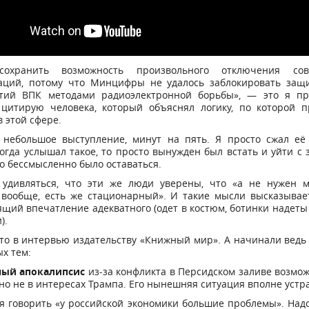
сохранить возможность произвольного отключения сов
аций, потому что Минцифры не удалось заблокировать защ
тий ВПК методами радиоэлектронной борьбы», — это я пр
 цитирую человека, который объяснял логику, по которой 
 этой сфере.
 небольшое выступление, минут на пять. Я просто сжал её 
Когда услышал такое, то просто вынужден был встать и уйти с 
о бессмысленно было оставаться.
 удивляться, что эти же люди уверены, что «а не нужен 
 вообще, есть же стационарный». И такие мысли высказывает
щий впечатление адекватного (одет в костюм, ботинки надеты 
).
то в интервью издательству «Книжный мир». А начинали ведь
х тем:
ный апокалипсис
из-за конфликта в Персидском заливе возмож
о не в интересах Трампа. Его нынешняя ситуация вполне устр
зя говорить «у российской экономики большие проблемы». Над