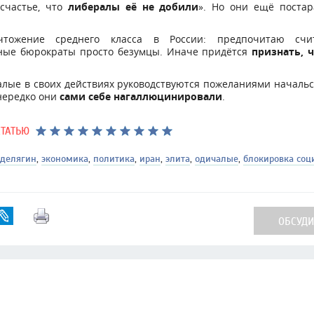
 счастье, что
либералы её не добили
». Но они ещё постар
чтожение среднего класса в России: предпочитаю счи
ные бюрократы просто безумцы. Иначе придётся
признать, 
.
алые в своих действиях руководствуются пожеланиями начальс
нередко они
сами себе нагаллюцинировали
.
СТАТЬЮ
 делягин
,
экономика
,
политика
,
иран
,
элита
,
одичалые
,
блокировка соц
ОБСУДИТ