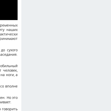
ременных
иту наших
актически
принимают
до сухого
заседания.
мобильный
 человек,
на ноги, а
 со вполне
ен. Но это
аивает.
о говорить