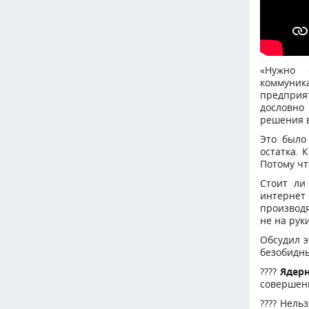
«Нужно 
коммуник
предприя
дословно
решения в
Это было
остатка. 
Потому чт
Стоит ли
интернет
производя
не на руки
Обсудил э
безобидны
????
Ядер
совершенн
???? Нель