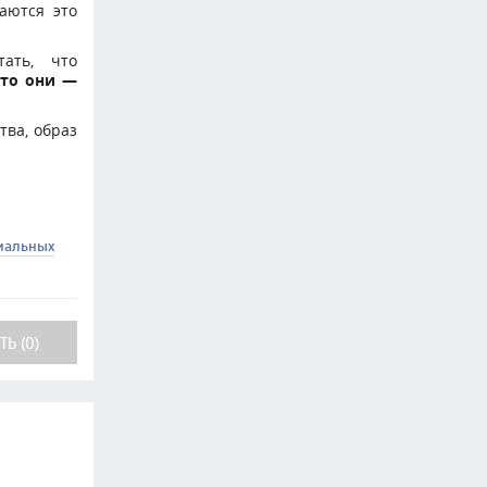
аются это
тать, что
что они —
тва, образ
иальных
Ь (0)