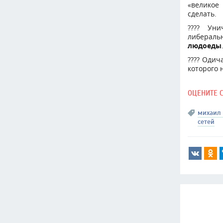
«великое
сделать.
???? Уни
либераль
людоеды
???? Одич
которого 
ОЦЕНИТЕ 
михаил
сетей