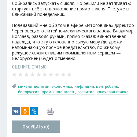
Собирались запускать с июля. Но решили не затягивать:
стартует всё это великолепие прямо с июня. Т. е. уже в
ближайший понедельник.
Поведавший мне об этом в эфире «Итогов дна» директор
Череповецкого литейно-механического завода Владимир
Боглаев, разводя руками, прямо сказал: единственная
надежда, что эту откровенно сырую меру (до дрожи
напоминающую прямое вредительство, по живому
режущее связи с нашим промышленным сердцем —
Белоруссией) будет отменено.
ОЦЕНИТЕ СТАТЬЮ
михаил делягин
,
экономика
,
инфляция
,
центробанк
,
белоруссия
,
промышленность
,
развитие
,
ключевая ставка
ОБСУДИТЬ (0)