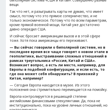
биполярная система «США и Китай». Совершенно разные
вещи.
Так что нет, и разыгрывать карты не думаю, что имеет
смысл, потому что это прямое соперничество, и не
только экономическое. Потому что по всем параметрам,
кроме прямой военной мощи, Китай уже достаточно
давно опередил США.
И сейчас бросает американцам вызов и в этой сфере
тоже. Хотя пока американцы его переживают.
— Вы сейчас говорили о биполярной системе, но в
последнее время все чаще говорят о новом этапе в
геополитике, выстраивании сложных отношений в
рамках треугольника «Россия, Китай и США».
Возникает вопрос, а есть ли место, например, для
Европы в подобной конфигурации, и если есть, то
где она может себя обнаружить? В прихожей у
Китая, например?
— Сегодня Европа находится в музее. Из этого
положения она стремительно перемещается на помойку.
Европа контролируется в решающей степени
английскими финансовыми спекулянтами. Да, пока не
институционально, пока на уровне личных отношений, но
контролируется.