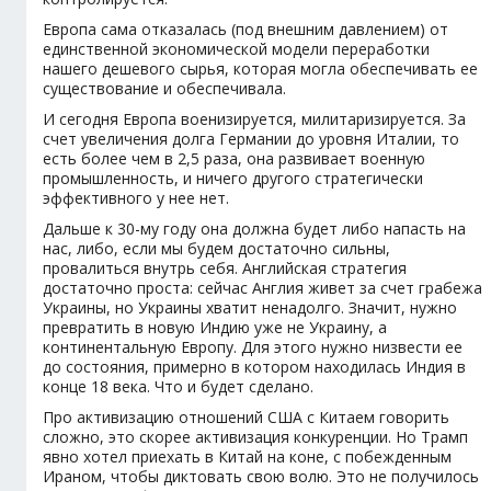
Европа сама отказалась (под внешним давлением) от
единственной экономической модели переработки
нашего дешевого сырья, которая могла обеспечивать ее
существование и обеспечивала.
И сегодня Европа военизируется, милитаризируется. За
счет увеличения долга Германии до уровня Италии, то
есть более чем в 2,5 раза, она развивает военную
промышленность, и ничего другого стратегически
эффективного у нее нет.
Дальше к 30-му году она должна будет либо напасть на
нас, либо, если мы будем достаточно сильны,
провалиться внутрь себя. Английская стратегия
достаточно проста: сейчас Англия живет за счет грабежа
Украины, но Украины хватит ненадолго. Значит, нужно
превратить в новую Индию уже не Украину, а
континентальную Европу. Для этого нужно низвести ее
до состояния, примерно в котором находилась Индия в
конце 18 века. Что и будет сделано.
Про активизацию отношений США с Китаем говорить
сложно, это скорее активизация конкуренции. Но Трамп
явно хотел приехать в Китай на коне, с побежденным
Ираном, чтобы диктовать свою волю. Это не получилось