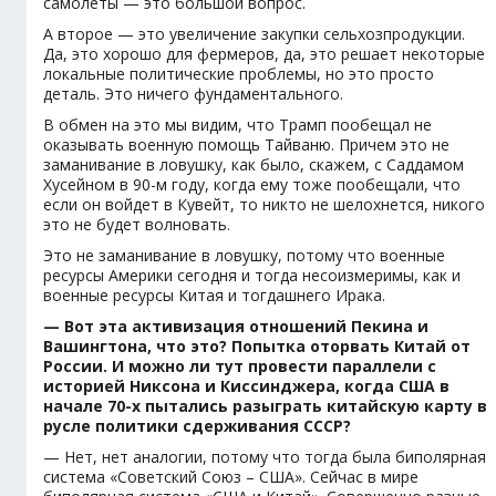
самолеты — это большой вопрос.
А второе — это увеличение закупки сельхозпродукции.
Да, это хорошо для фермеров, да, это решает некоторые
локальные политические проблемы, но это просто
деталь. Это ничего фундаментального.
В обмен на это мы видим, что Трамп пообещал не
оказывать военную помощь Тайваню. Причем это не
заманивание в ловушку, как было, скажем, с Саддамом
Хусейном в 90-м году, когда ему тоже пообещали, что
если он войдет в Кувейт, то никто не шелохнется, никого
это не будет волновать.
Это не заманивание в ловушку, потому что военные
ресурсы Америки сегодня и тогда несоизмеримы, как и
военные ресурсы Китая и тогдашнего Ирака.
— Вот эта активизация отношений Пекина и
Вашингтона, что это? Попытка оторвать Китай от
России. И можно ли тут провести параллели с
историей Никсона и Киссинджера, когда США в
начале 70-х пытались разыграть китайскую карту в
русле политики сдерживания СССР?
— Нет, нет аналогии, потому что тогда была биполярная
система «Советский Союз – США». Сейчас в мире