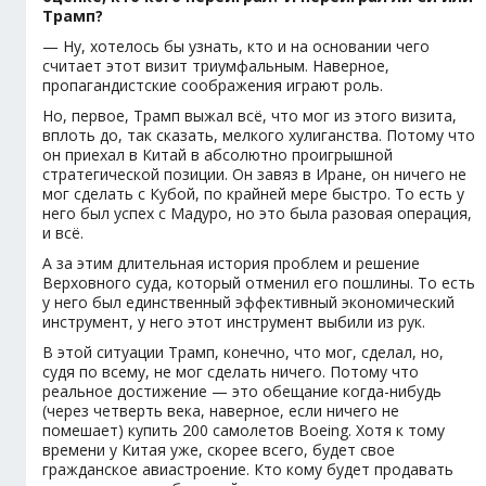
Трамп?
— Ну, хотелось бы узнать, кто и на основании чего
считает этот визит триумфальным. Наверное,
пропагандистские соображения играют роль.
Но, первое, Трамп выжал всё, что мог из этого визита,
вплоть до, так сказать, мелкого хулиганства. Потому что
он приехал в Китай в абсолютно проигрышной
стратегической позиции. Он завяз в Иране, он ничего не
мог сделать с Кубой, по крайней мере быстро. То есть у
него был успех с Мадуро, но это была разовая операция,
и всё.
А за этим длительная история проблем и решение
Верховного суда, который отменил его пошлины. То есть
у него был единственный эффективный экономический
инструмент, у него этот инструмент выбили из рук.
В этой ситуации Трамп, конечно, что мог, сделал, но,
судя по всему, не мог сделать ничего. Потому что
реальное достижение — это обещание когда-нибудь
(через четверть века, наверное, если ничего не
помешает) купить 200 самолетов Boeing. Хотя к тому
времени у Китая уже, скорее всего, будет свое
гражданское авиастроение. Кто кому будет продавать