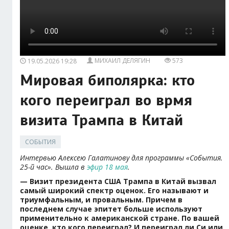
МИХАИЛ ДЕЛЯГИН
573
19.05.2026 19:28
Мировая биполярка: кто
кого переиграл во врмя
визита Трампа в Китай
СОБЫТИЯ
Интервью Алексею Галатинову для программы «События.
25-й час». Вышла в
эфир 18 мая
.
— Визит президента США Трампа в Китай вызвал
самый широкий спектр оценок. Его называют и
триумфальным, и провальным. Причем в
последнем случае эпитет больше используют
применительно к американской стране. По вашей
оценке, кто кого переиграл? И переиграл ли Си или