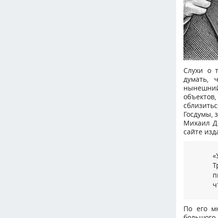
Слухи о 
думать, 
нынешний
объектов,
сблизитьс
Госдумы, 
Михаил Де
сайте изд
«
Т
п
ч
По его м
большого 