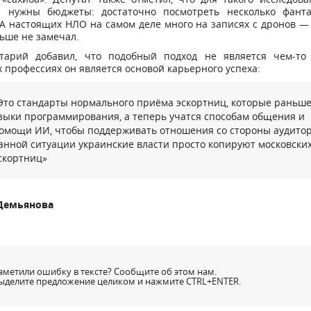
е нужны бюджеты: достаточно посмотреть несколько фанта
А настоящих НЛО на самом деле много на записях с дронов —
ьше не замечал.
тарий добавил, что подобный подход не является чем-то
 профессиях он является основой карьерного успеха:
Это стандарты нормального приёма эскортниц, которые раньш
зыки программирования, а теперь учатся способам общения и
омощи ИИ, чтобы поддерживать отношения со стороны аудитор
анной ситуации украинские власти просто копируют московски
скортниц»
Демьянова
аметили ошибку в тексте? Сообщите об этом нам.
ыделите предложение целиком и нажмите CTRL+ENTER.