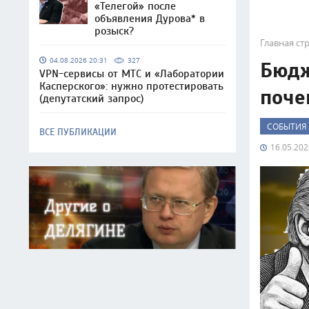
«Телегой» после
объявления Дурова* в
розыск?
Главная ст
04.08.2026 20:31
327
Бюдж
VPN-сервисы от МТС и «Лаборатории
Касперского»: нужно протестировать
поче
(депутатский запрос)
СОБЫТИЯ
ВСЕ ПУБЛИКАЦИИ
16.05.202