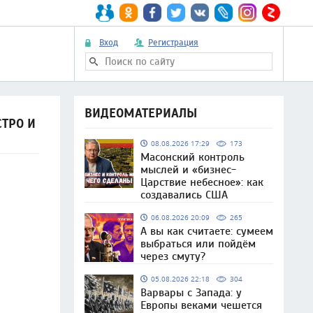
Вход
Регистрация
ВИДЕОМАТЕРИАЛЫ
ТРО И
08.08.2026 17:29
173
Масонский контроль
мыслей и «бизнес-
Царствие небесное»: как
создавались США
06.08.2026 20:09
265
А вы как считаете: сумеем
выбраться или пойдём
через смуту?
05.08.2026 22:18
304
Варвары с Запада: у
Европы веками чешется