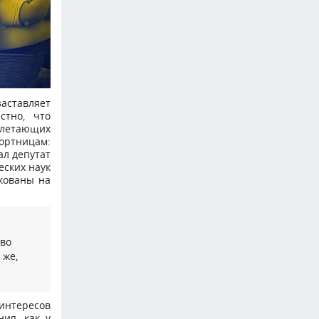
аставляет
стно, что
 летающих
кортницам:
ал депутат
еских наук
икованы на
тво
 же,
интересов
ния, как у