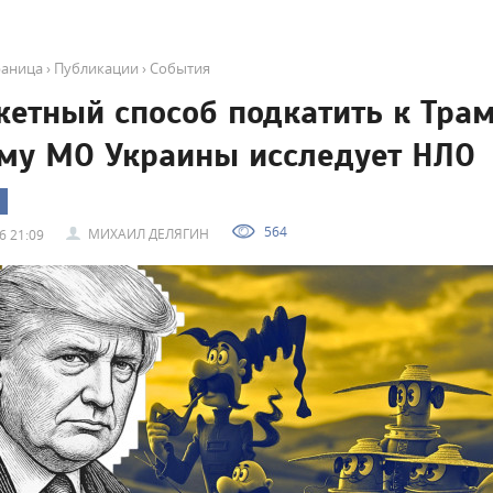
раница
›
Публикации
›
События
етный способ подкатить к Трам
му МО Украины исследует НЛО
564
МИХАИЛ ДЕЛЯГИН
6 21:09