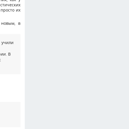
стических
 просто их
 новым, в
е учили
ии. В
х