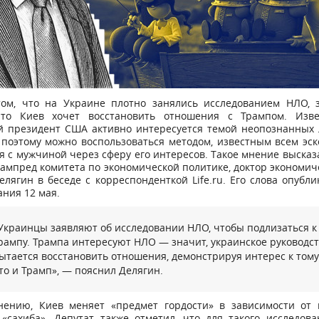
том, что на Украине плотно занялись исследованием НЛО, з
что Киев хочет восстановить отношения с Трампом. Изве
 президент США активно интересуется темой неопознанных
 поэтому можно воспользоваться методом, известным всем эс
я с мужчиной через сферу его интересов. Такое мнение высказ
зампред комитета по экономической политике, доктор экономич
лягин в беседе с корреспонденткой Life.ru. Его слова опубл
ания 12 мая.
Украинцы заявляют об исследовании НЛО, чтобы подлизаться к
рампу. Трампа интересуют НЛО — значит, украинское руководс
ытается восстановить отношения, демонстрируя интерес к тому
то и Трамп», — пояснил Делягин.
нению, Киев меняет «предмет гордости» в зависимости от 
«сахиба». Депутат также отметил, что для такого исследова