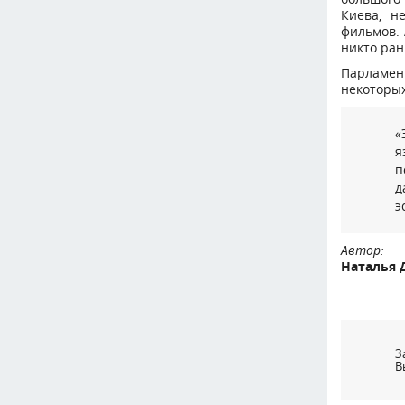
Киева, н
фильмов. 
никто ран
Парламен
некоторых
«
я
п
д
э
Автор:
Наталья 
З
В