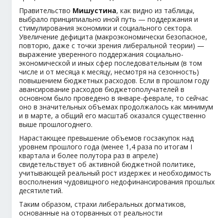
Правительство
Мишустина
, как видно из таблицы,
выбрало принципиально иной путь — поддержания и
стимулирования экономики и социального сектора.
Увеличение дефицита (макроэкономически безопасное,
повторю, даже с точки зрения либеральной теории) —
выражение уверенного поддержания социально-
экономической и иных сфер последовательным (в том
числе и от месяца к месяцу, несмотря на сезонность)
повышением бюджетных расходов. Если в прошлом году
авансирование расходов бюджетополучателей в
основном было проведено в январе-феврале, то сейчас
оно в значительных объемах продолжалось как минимум
и в марте, а общий его масштаб оказался существенно
выше прошлогоднего.
Нарастающее превышение объемов госзакупок над
уровнем прошлого года (менее 1,4 раза по итогам I
квартала и более полутора раз в апреле)
свидетельствует об активной бюджетной политике,
учитывающей реальный рост издержек и необходимость
восполнения чудовищного недофинансирования прошлых
десятилетий.
Таким образом, страхи либеральных догматиков,
основанные на оторванных от реальности