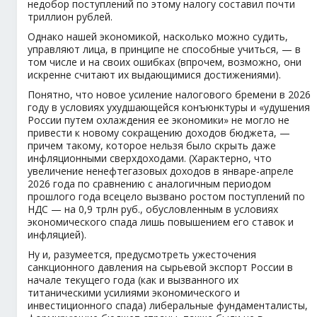
недобор поступлений по этому налогу составил почти
триллион рублей.
Однако нашей экономикой, насколько можно судить,
управляют лица, в принципе не способные учиться, — в
том числе и на своих ошибках (впрочем, возможно, они
искренне считают их выдающимися достижениями).
Понятно, что новое усиление налогового бремени в 2026
году в условиях ухудшающейся конъюнктуры и «удушения
России путем охлаждения ее экономики» не могло не
привести к новому сокращению доходов бюджета, —
причем такому, которое нельзя было скрыть даже
инфляционными сверхдоходами. (Характерно, что
увеличение ненефтегазовых доходов в январе-апреле
2026 года по сравнению с аналогичным периодом
прошлого года всецело вызвано ростом поступлений по
НДС — на 0,9 трлн руб., обусловленным в условиях
экономического спада лишь повышением его ставок и
инфляцией).
Ну и, разумеется, предусмотреть ужесточения
санкционного давления на сырьевой экспорт России в
начале текущего года (как и вызванного их
титаническими усилиями экономического и
инвестиционного спада) либеральные фундаменталисты,