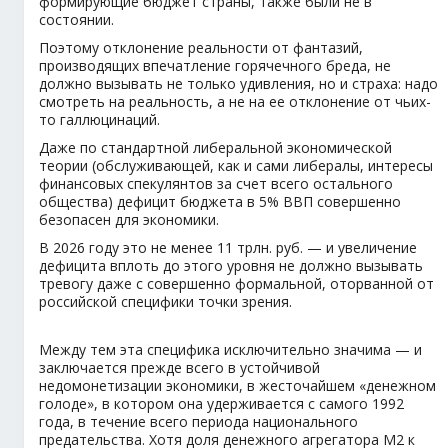
формирующие бюджет страны, также были не в
состоянии.
Поэтому отклонение реальности от фантазий,
производящих впечатление горячечного бреда, не
должно вызывать не только удивления, но и страха: надо
смотреть на реальность, а не на ее отклонение от чьих-
то галлюцинаций.
Даже по стандартной либеральной экономической
теории (обслуживающей, как и сами либералы, интересы
финансовых спекулянтов за счет всего остального
общества) дефицит бюджета в 5% ВВП совершенно
безопасен для экономики.
В 2026 году это не менее 11 трлн. руб. — и увеличение
дефицита вплоть до этого уровня не должно вызывать
тревогу даже с совершенно формальной, оторванной от
российской специфики точки зрения.
Между тем эта специфика исключительно значима — и
заключается прежде всего в устойчивой
недомонетизации экономики, в жесточайшем «денежном
голоде», в котором она удерживается с самого 1992
года, в течение всего периода национального
предательства. Хотя доля денежного агрегатора М2 к