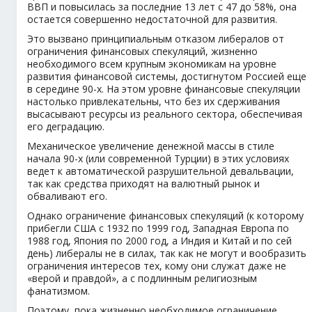
ВВП и повысилась за последние 13 лет с 47 до 58%, она
остается совершенно недостаточной для развития.
Это вызвано принципиальным отказом либералов от
ограничения финансовых спекуляций, жизненно
необходимого всем крупным экономикам на уровне
развития финансовой системы, достигнутом Россией еще
в середине 90-х. На этом уровне финансовые спекуляции
настолько привлекательны, что без их сдерживания
высасывают ресурсы из реального сектора, обеспечивая
его деградацию.
Механическое увеличение денежной массы в стиле
начала 90-х (или современной Турции) в этих условиях
ведет к автоматической разрушительной девальвации,
так как средства приходят на валютный рынок и
обваливают его.
Однако ограничение финансовых спекуляций (к которому
прибегли США с 1932 по 1999 год, Западная Европа по
1988 год, Япония по 2000 год, а Индия и Китай и по сей
день) либералы не в силах, так как не могут и вообразить
ограничения интересов тех, кому они служат даже не
«верой и правдой», а с подлинным религиозным
фанатизмом.
Поэтому, пока жизненно необходимое ограничение