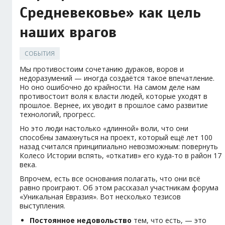
Средневековье» как цель
наших врагов
СОБЫТИЯ
Мы противостоим сочетанию дураков, воров и
недоразумений — иногда создаётся такое впечатление.
Но оно ошибочно до крайности. На самом деле нам
противостоит воля к власти людей, которые уходят в
прошлое. Вернее, их уводит в прошлое само развитие
технологий, прогресс.
Но это люди настолько «длинной» воли, что они
способны замахнуться на проект, который ещё лет 100
назад считался принципиально невозможным: повернуть
Колесо Истории вспять, «откатив» его куда-то в район 17
века.
Впрочем, есть все основания полагать, что они всё
равно проиграют. Об этом рассказал участникам форума
«Уникальная Евразия». Вот несколько тезисов
выступления.
Постоянное недовольство
тем, что есть, — это