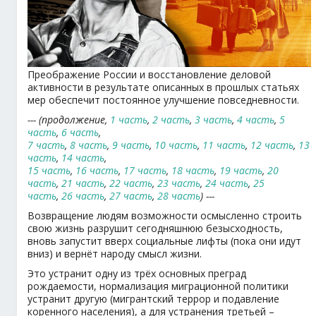
Преображение России и восстановление деловой
активности в результате описанных в прошлых статьях
мер обеспечит постоянное улучшение повседневности.
--- (продолжение,
1 часть
,
2 часть
,
3 часть
,
4 часть
,
5
часть
,
6 часть
,
7 часть
,
8 часть
,
9 часть
,
10 часть
,
11 часть
,
12 часть
,
13
часть
,
14 часть
,
15 часть
,
16 часть
,
17 часть
,
18 часть
,
19 часть
,
20
часть
,
21 часть
,
22 часть
,
23 часть
,
24 часть
,
25
часть
,
26 часть
,
27 часть
,
28 часть
) ---
Возвращение людям возможности осмысленно строить
свою жизнь разрушит сегодняшнюю безысходность,
вновь запустит вверх социальные лифты (пока они идут
вниз) и вернёт народу смысл жизни.
Это устранит одну из трёх основных преград
рождаемости, нормализация миграционной политики
устранит другую (мигрантский террор и подавление
коренного населения), а для устранения третьей –