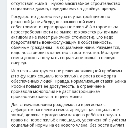
отсутствия жилья – нужно масштабное строительство
социальных домов, передаваемых в дешёвую аренду.
Государство должно выкупать у застройщиков по
реальной (а не абсурдно завышенной ими)
себестоимости нераспроданное жильё (которое из-за
невостребованности на рынке не является рыночным
активом и не имеет рыночной стоимости). Его надо
предоставлять военнослужащим в собственность,
обычным гражданам – в социальный найм. Разумеется,
надо восстановить качество строительства. Молодые
семьи должны получать социальное жильё в первую
очередь.
Ипотека – инструмент не решения жилищной проблемы
(это функция социального жилья), а роста комфорта
обеспеченных людей. Правда, нормализация ставки Банка
России повысит её доступность, а ограничение
произвола монополий не даст застройщикам
произвольно завышать цены жилья.
Для стимулирования рождаемости в регионах с
дефицитом населения семья, арендующая социальное
жильё, должна с рождением каждого ребёнка получать
право на новое жильё с площадью, увеличенной с учётом
социальной нормы на её нового члена, без роста выплат.