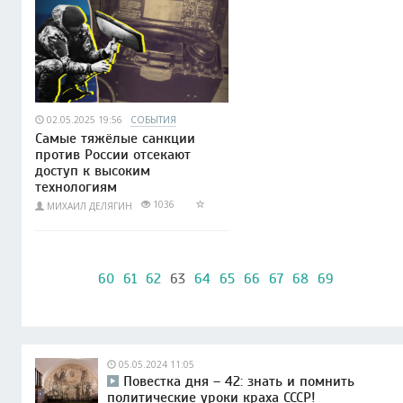
02.05.2025 19:56
СОБЫТИЯ
Самые тяжёлые санкции
против России отсекают
доступ к высоким
технологиям
1036
МИХАИЛ ДЕЛЯГИН
60
61
62
63
64
65
66
67
68
69
05.05.2024 11:05
Повестка дня – 42: знать и помнить
политические уроки краха СССР!