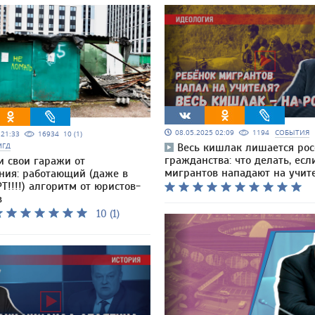
08.05.2025 02:09
1194
СОБЫТИЯ
5 21:33
16934
10 (1)
МГД
Весь кишлак лишается рос
гражданства: что делать, есл
и свои гаражи от
мигрантов нападают на учит
ния: работающий (даже в
Т!!!!) алгоритм от юристов-
в
10 (1)