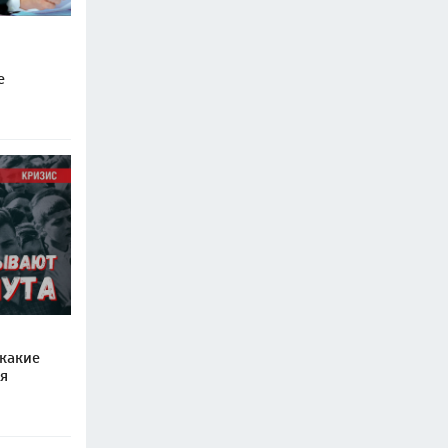
е
 какие
я