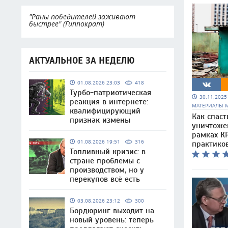
"Раны победителей заживают
быстрее" (Гиппократ)
АКТУАЛЬНОЕ ЗА НЕДЕЛЮ
01.08.2026 23:03
418
Турбо-патриотическая
30.11.202
реакция в интернете:
МАТЕРИАЛЫ 
квалифицирующий
Как спаст
признак измены
уничтоже
рамках КР
01.08.2026 19:51
316
практико
Топливный кризис: в
стране проблемы с
производством, но у
перекупов всё есть
03.08.2026 23:12
300
Бордюринг выходит на
новый уровень: теперь