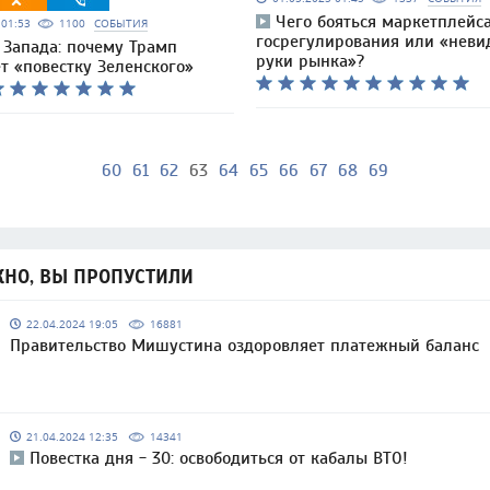
Чего бояться маркетплейс
5 01:53
1100
СОБЫТИЯ
госрегулирования или «нев
 Запада: почему Трамп
руки рынка»?
т «повестку Зеленского»
60
61
62
63
64
65
66
67
68
69
НО, ВЫ ПРОПУСТИЛИ
22.04.2024 19:05
16881
Правительство Мишустина оздоровляет платежный баланс
21.04.2024 12:35
14341
Повестка дня - 30: освободиться от кабалы ВТО!