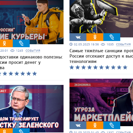
02.05.2025 19:56
1035
СОБЫТИЯ
Самые тяжёлые санкции про
5 20:01
1245
СОБЫТИЯ
России отсекают доступ к вы
 доставки одинаково полезны:
технологиям
сии просит денег у
ва
01.05.2025 01:45
1337
СОБЫТИЯ