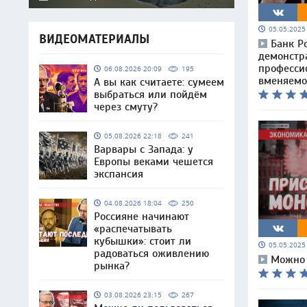
05.05.202
ВИДЕОМАТЕРИАЛЫ
Банк Р
демонстр
професси
06.08.2026 20:09
195
вменяемо
А вы как считаете: сумеем
выбраться или пойдём
через смуту?
05.08.2026 22:18
241
Варвары с Запада: у
Европы веками чешется
экспансия
04.08.2026 18:04
250
Россияне начинают
«распечатывать
кубышки»: стоит ли
05.05.202
радоваться оживлению
Можно 
рынка?
03.08.2026 23:15
267