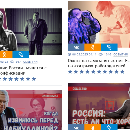
06.05.2025 04:11
1046
СОБЫТИЯ
Охоты на самозанятых нет. Ес
5 03:23
867
СОБЫТИЯ
на «хитрых» работодателей
ние России начнется с
конфискации