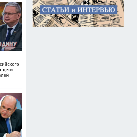
сийского
и дети
елей