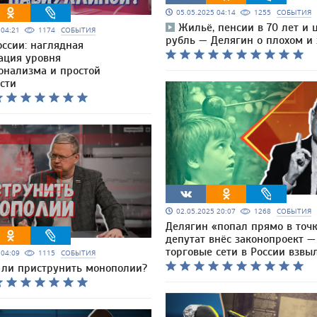
05.05.2025 04:14
1255
СОБЫТИЯ
Жильё, пенсии в 70 лет и
5 04:21
1174
СОБЫТИЯ
рубль — Делягин о плохом и
оссии: наглядная
ация уровня
онализма и простой
сти
02.05.2025 20:07
1268
СОБЫТИЯ
Делягин «попал прямо в точк
депутат внёс законопроект —
торговые сети в России взвы
5 04:09
1115
СОБЫТИЯ
ли приструнить монополии?