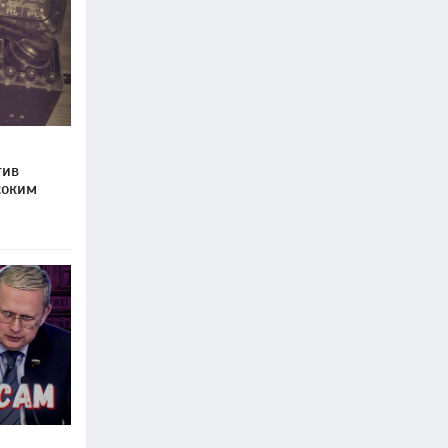
тив
соким