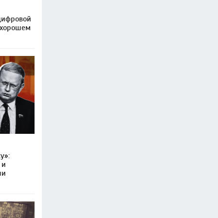
 цифровой
 хорошем
у»:
 и
ли