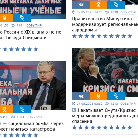
07.05.2025 14:38
1030
СОБЫТИЯ
Правительство Мишустина
модернизирует региональны
5 01:56
1191
СОБЫТИЯ
аэродромы
 России с XIX в. знаю не по
м | Беседа Спицына и
07.05.2025 03:32
1213
СОБЫТИЯ
Накатывает Смута/Кризис:
меры можно предпринять дл
5 03:38
1203
СОБЫТИЯ
спасения
а — социальная бомба: через
жет начаться катастрофа