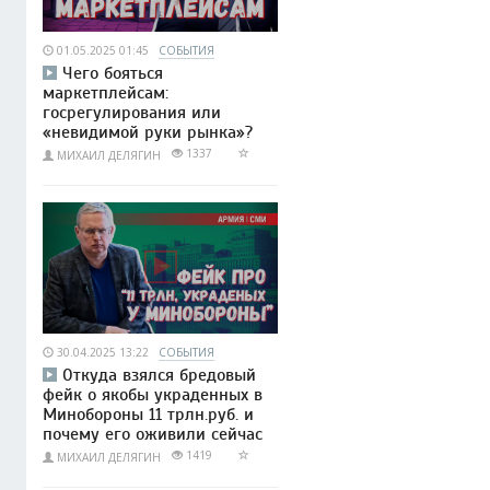
01.05.2025 01:45
СОБЫТИЯ
Чего бояться
маркетплейсам:
госрегулирования или
«невидимой руки рынка»?
1337
МИХАИЛ ДЕЛЯГИН
30.04.2025 13:22
СОБЫТИЯ
Откуда взялся бредовый
фейк о якобы украденных в
Минобороны 11 трлн.руб. и
почему его оживили сейчас
1419
МИХАИЛ ДЕЛЯГИН