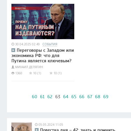
30.04.2025 02:49
СОБЫТИЯ
Переговоры с Западом или
экономика РФ: что для
Путина является ключевым?
МИХАИЛ ДЕЛЯГИН
1360
10 (1)
10 (1)
60
61
62
63
64
65
66
67
68
69
05.05.2024 11:05
Повестка дня – 42: знать и помнить