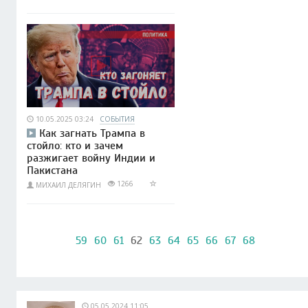
10.05.2025 03:24
СОБЫТИЯ
Как загнать Трампа в
стойло: кто и зачем
разжигает войну Индии и
Пакистана
1266
МИХАИЛ ДЕЛЯГИН
59
60
61
62
63
64
65
66
67
68
05.05.2024 11:05