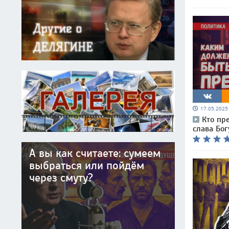
17.05.202
Кто пр
слава Бог
А вы как считаете: сумеем
выбраться или пойдём
через смуту?