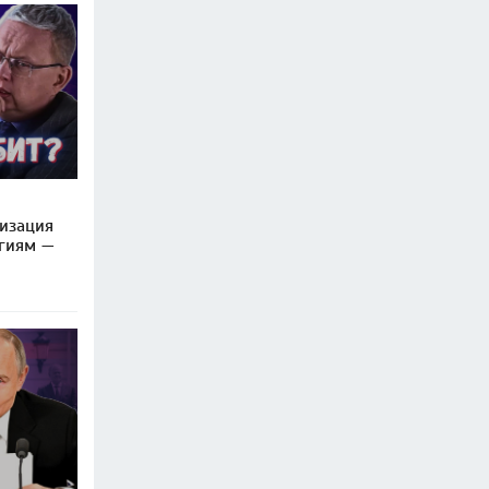
изация
огиям —