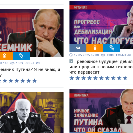
17.05.2025 07:08
1308
СОБЫТИЯ
Тревожное будущее: дебил
5 07:16
1309
СОБЫТИЯ
или прорыв к новым технол
еемник Путина? Я не знаю, и
что перевесит
у