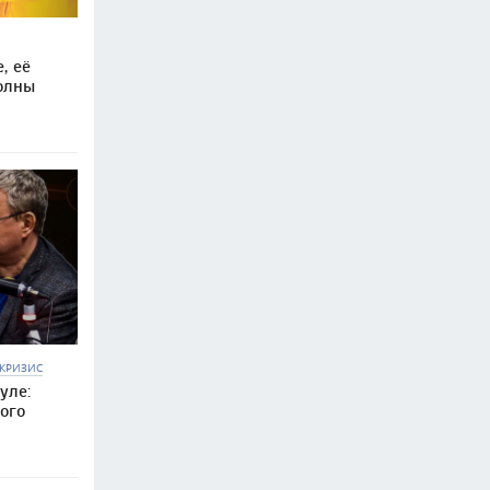
, её
олны
КРИЗИС
уле:
ого