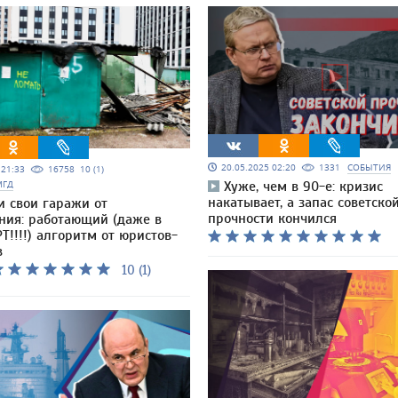
20.05.2025 02:20
1331
СОБЫТИЯ
5 21:33
16758
10 (1)
МГД
Хуже, чем в 90-е: кризис
накатывает, а запас советско
и свои гаражи от
прочности кончился
ния: работающий (даже в
Т!!!!) алгоритм от юристов-
в
10 (1)