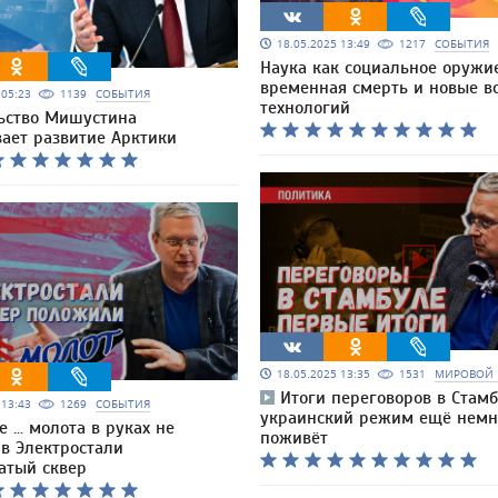
18.05.2025 13:49
1217
СОБЫТИЯ
Наука как социальное оружие
временная смерть и новые в
5 05:23
1139
СОБЫТИЯ
технологий
ьство Мишустина
вает развитие Арктики
18.05.2025 13:35
1531
МИРОВОЙ 
Итоги переговоров в Стамб
5 13:43
1269
СОБЫТИЯ
украинский режим ещё немн
 ... молота в руках не
поживёт
 в Электростали
атый сквер