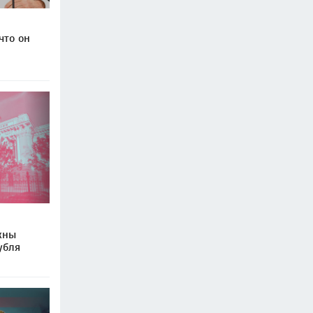
что он
жны
убля