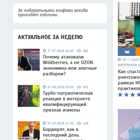
За либеральными эльфами всегда
приходят гоблины.
АКТУАЛЬНОЕ ЗА НЕДЕЛЮ
31.07.2026 23:43
362
Почему атаковали
30.11.202
Wildberries, а не OZON:
МАТЕРИАЛЫ 
экономика или элитные
Как спаст
разборки?
уничтоже
рамках КР
01.08.2026 23:03
302
практико
Турбо-патриотическая
реакция в интернете:
квалифицирующий
признак измены
31.07.2026 21:55
249
Бордюрят, как в
последний день: