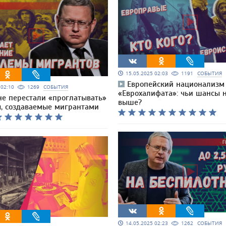
15.05.2025 02:03
1191
СОБЫТИЯ
Европейский национализм
5 02:10
1269
СОБЫТИЯ
«Еврохалифата»: чьи шансы 
не перестали «проглатывать»
выше?
, создаваемые мигрантами
14.05.2025 02:23
1262
СОБЫТИЯ