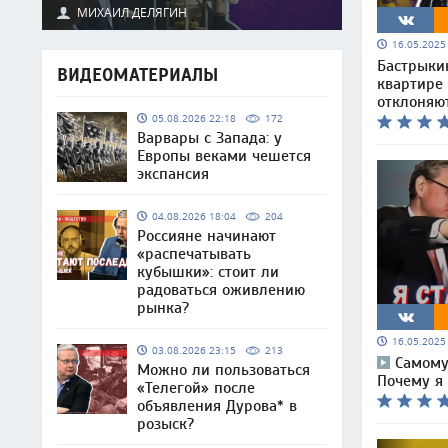
МИХАИЛ ДЕЛЯГИН
16.05.202
Бастрыки
ВИДЕОМАТЕРИАЛЫ
квартире
отклоняют
05.08.2026 22:18
172
Варвары с Запада: у
Европы веками чешется
экспансия
04.08.2026 18:04
204
Россияне начинают
«распечатывать
кубышки»: стоит ли
радоваться оживлению
рынка?
16.05.202
03.08.2026 23:15
213
Самому
Можно ли пользоваться
Почему я
«Телегой» после
объявления Дурова* в
розыск?