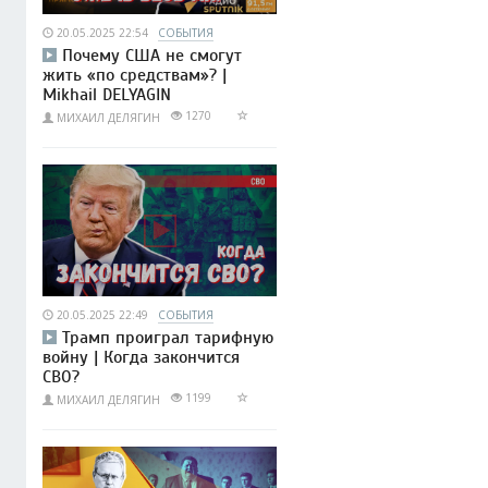
20.05.2025 22:54
СОБЫТИЯ
Почему США не смогут
жить «по средствам»? |
Mikhail DELYAGIN
1270
МИХАИЛ ДЕЛЯГИН
20.05.2025 22:49
СОБЫТИЯ
Трамп проиграл тарифную
войну | Когда закончится
СВО?
1199
МИХАИЛ ДЕЛЯГИН