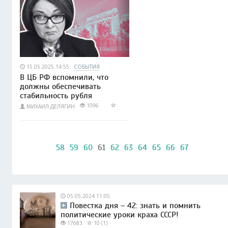
15.05.2025 14:55
СОБЫТИЯ
В ЦБ РФ вспомнили, что
должны обеспечивать
стабильность рубля
1096
МИХАИЛ ДЕЛЯГИН
58
59
60
61
62
63
64
65
66
67
05.05.2024 11:05
Повестка дня – 42: знать и помнить
политические уроки краха СССР!
17683
10 (1)