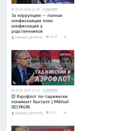
20.05.2025 22:43
СОБЫТИЯ
За коррупцию — полная
конфискаяция плюс
конфискация у
родственников
1014
МИХАИЛ ДЕЛЯГИН
20.05.2025 02:29
СОБЫТИЯ
Аэрофлот по-таджикски
понимает быстрее | Mikhail
DELYAGIN
1310
МИХАИЛ ДЕЛЯГИН