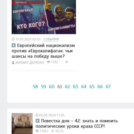
15.05.2025 02:03
СОБЫТИЯ
Европейский национализм
против «Еврохалифата»: чьи
шансы на победу выше?
1192
МИХАИЛ ДЕЛЯГИН
58
59
60
61
62
63
64
65
66
67
05.05.2024 11:05
Повестка дня – 42: знать и помнить
политические уроки краха СССР!
17661
10 (1)