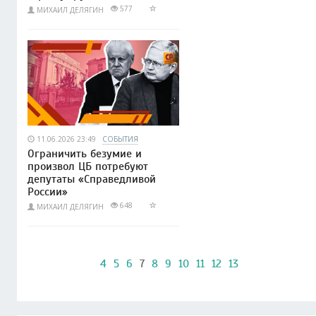
577
МИХАИЛ ДЕЛЯГИН
11.06.2026 23:49
СОБЫТИЯ
Ограничить безумие и
произвол ЦБ потребуют
депутаты «Справедливой
России»
648
МИХАИЛ ДЕЛЯГИН
4
5
6
7
8
9
10
11
12
13