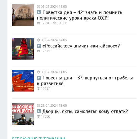
05.05.2024 11:05
Повестка дня – 42: знать и помнить
политические уроки краха СССР!
17676
10 (1)
30.04.2024 14:05
«Российское» значит «китайское»?
17345
30.04.2024 11:05
Повестка дня – 37: вернуться от грабежа
к развитию!
17124
29.04.2024 18:05
Дворцы, яхты, самолеты: кому отдать?
17356