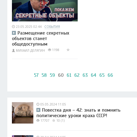
23.05.2025 02:44
СОБЫТИЯ
Размещение секретных
объектов станет
общедоступным
1198
МИХАИЛ ДЕЛЯГИН
57
58
59
60
61
62
63
64
65
66
05.05.2024 11:05
Повестка дня – 42: знать и помнить
политические уроки краха СССР!
17707
10 (1)