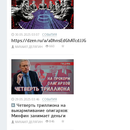
30.05.2025 03:07
СОБЫТИЯ
https://dzen.ru/a/aDhnsEdGhATcdJJG
660
МИХАИЛ ДЕЛЯГИН
29.05.2025 03:46
СОБЫТИЯ
Четверть триллиона на
выкармливание олигархов:
Минфин занимает деньги
846
МИХАИЛ ДЕЛЯГИН