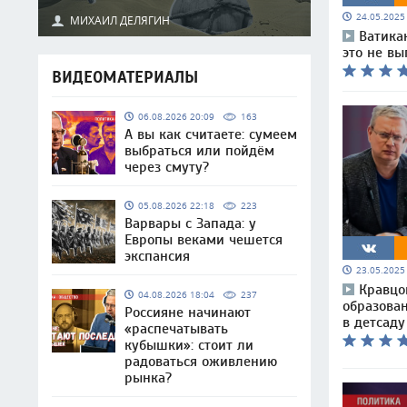
24.05.202
МИХАИЛ ДЕЛЯГИН
Ватика
это не вы
ВИДЕОМАТЕРИАЛЫ
06.08.2026 20:09
163
А вы как считаете: сумеем
выбраться или пойдём
через смуту?
05.08.2026 22:18
223
Варвары с Запада: у
Европы веками чешется
экспансия
23.05.202
Кравцо
04.08.2026 18:04
237
образован
Россияне начинают
в детсаду
«распечатывать
кубышки»: стоит ли
радоваться оживлению
рынка?