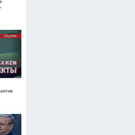
а
ь
ъектов