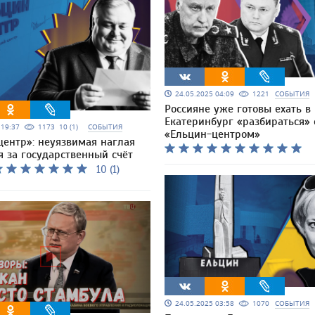
24.05.2025 04:09
1221
СОБЫТИЯ
Россияне уже готовы ехать в
Екатеринбург «разбираться» 
5 19:37
1173
10 (1)
СОБЫТИЯ
«Ельцин-центром»
центр»: неуязвимая наглая
 за государственный счёт
10 (1)
24.05.2025 03:58
1070
СОБЫТИЯ