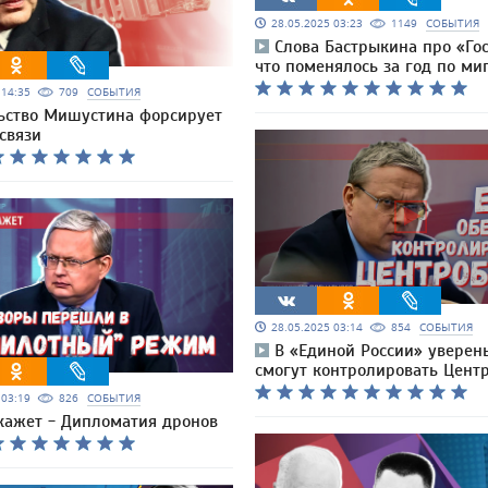
28.05.2025 03:23
1149
СОБЫТИЯ
Слова Бастрыкина про «Гос
что поменялось за год по ми
5 14:35
709
СОБЫТИЯ
ьство Мишустина форсирует
связи
28.05.2025 03:14
854
СОБЫТИЯ
В «Единой России» уверены
смогут контролировать Цент
5 03:19
826
СОБЫТИЯ
кажет - Дипломатия дронов