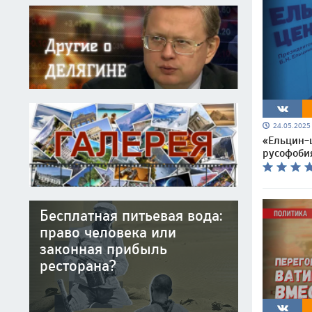
24.05.202
«Ельцин-
русофобия
Бесплатная питьевая вода:
право человека или
законная прибыль
ресторана?