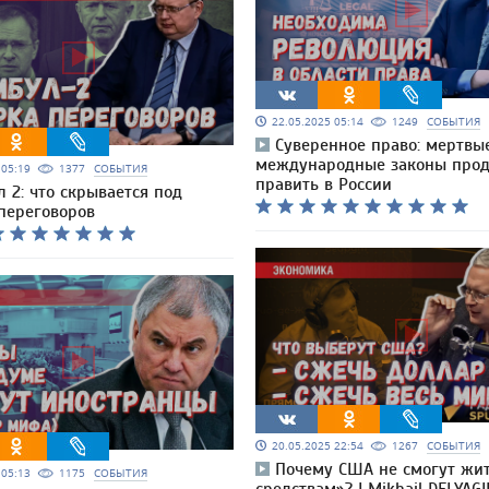
22.05.2025 05:14
1249
СОБЫТИЯ
Суверенное право: мертвы
международные законы про
5 05:19
1377
СОБЫТИЯ
править в России
л 2: что скрывается под
переговоров
20.05.2025 22:54
1267
СОБЫТИЯ
Почему США не смогут жит
5 05:13
1175
СОБЫТИЯ