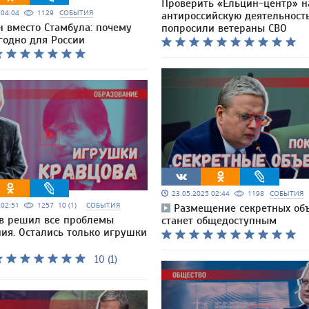
Проверить «Ельцин-центр» н
5 04:04
1129
СОБЫТИЯ
антироссийскую деятельност
н вместо Стамбула: почему
попросили ветераны СВО
годно для России
23.05.2025 02:44
1198
СОБЫТИЯ
5 02:51
1257
10 (1)
СОБЫТИЯ
Размещение секретных об
в решил все проблемы
станет общедоступным
ия. Остались только игрушки
10 (1)