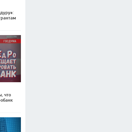
дуру»:
грантам
, что
робанк