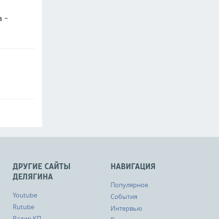
в -
ДРУГИЕ САЙТЫ
НАВИГАЦИЯ
ДЕЛЯГИНА
Популярное
Youtube
События
Rutube
Интервью
Радио КП