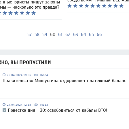
средствам»? | Mikhail DELYAGI
анные юристы пишут законы
умы — насколько это правда?
57
58
59
60
61
62
63
64
65
66
НО, ВЫ ПРОПУСТИЛИ
22.04.2024 19:05
16864
Правительство Мишустина оздоровляет платежный баланс
21.04.2024 12:35
14333
Повестка дня - 30: освободиться от кабалы ВТО!