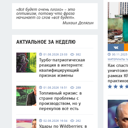
«Всё будет очень плохо» – это
оптимизм, потому что фраза
начинает со слов «всё будет».
Михаил Делягин
АКТУАЛЬНОЕ ЗА НЕДЕЛЮ
30.11.202
01.08.2026 23:03
382
МАТЕРИАЛЫ 
Турбо-патриотическая
реакция в интернете:
Как спаст
квалифицирующий
уничтоже
признак измены
рамках КР
практико
01.08.2026 19:51
289
Топливный кризис: в
стране проблемы с
производством, но у
перекупов всё есть
02.08.2026 16:04
262
Удары по Wildberries: в