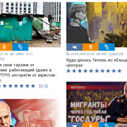
5 21:33
16882
10 (1)
29.05.2025 03:42
690
СОБЫТИЯ
МГД
Куда делась Телень из «Ельц
и свои гаражи от
центра»
ния: работающий (даже в
Т!!!!) алгоритм от юристов-
в
10 (1)