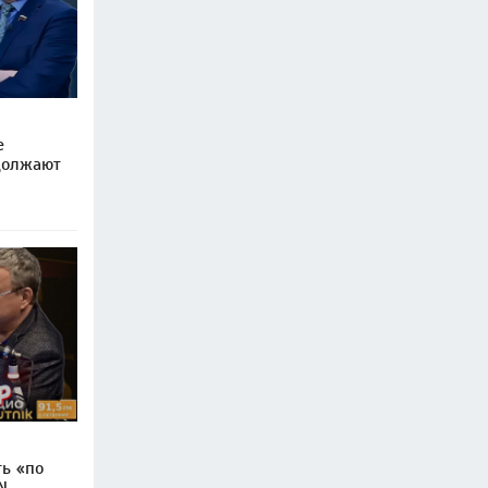
е
должают
ь «по