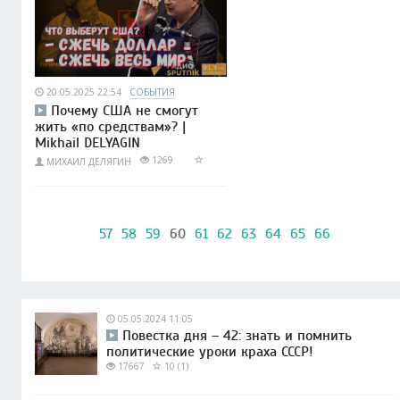
20.05.2025 22:54
СОБЫТИЯ
Почему США не смогут
жить «по средствам»? |
Mikhail DELYAGIN
1269
МИХАИЛ ДЕЛЯГИН
57
58
59
60
61
62
63
64
65
66
05.05.2024 11:05
Повестка дня – 42: знать и помнить
политические уроки краха СССР!
17667
10 (1)