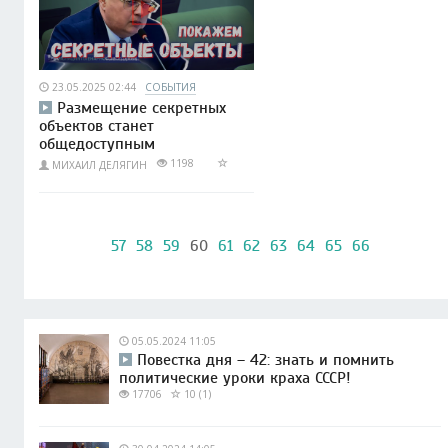
23.05.2025 02:44
СОБЫТИЯ
Размещение секретных
объектов станет
общедоступным
1198
МИХАИЛ ДЕЛЯГИН
57
58
59
60
61
62
63
64
65
66
05.05.2024 11:05
Повестка дня – 42: знать и помнить
политические уроки краха СССР!
17706
10 (1)