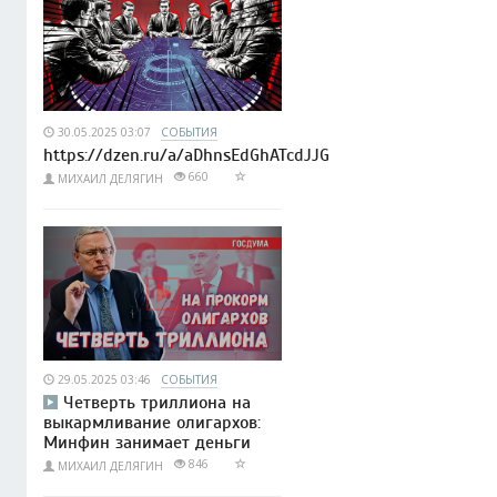
30.05.2025 03:07
СОБЫТИЯ
https://dzen.ru/a/aDhnsEdGhATcdJJG
660
МИХАИЛ ДЕЛЯГИН
29.05.2025 03:46
СОБЫТИЯ
Четверть триллиона на
выкармливание олигархов:
Минфин занимает деньги
846
МИХАИЛ ДЕЛЯГИН