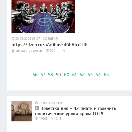
30.05.2025 03:07
СОБЫТИЯ
https://dzen.ru/a/aDhnsEdGhATcdJJG
660
МИХАИЛ ДЕЛЯГИН
56
57
58
59
60
61
62
63
64
65
05.05.2024 11:05
Повестка дня – 42: знать и помнить
политические уроки краха СССР!
17665
10 (1)