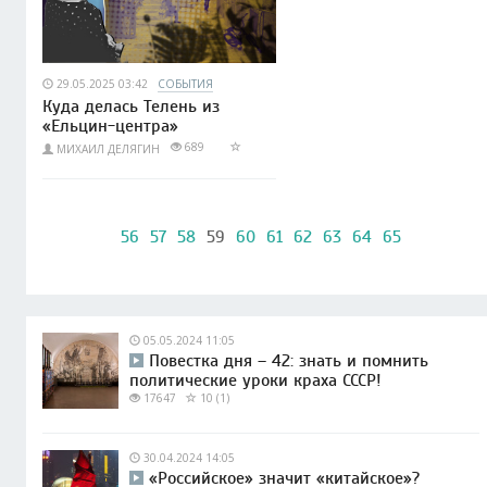
29.05.2025 03:42
СОБЫТИЯ
Куда делась Телень из
«Ельцин-центра»
689
МИХАИЛ ДЕЛЯГИН
56
57
58
59
60
61
62
63
64
65
05.05.2024 11:05
Повестка дня – 42: знать и помнить
политические уроки краха СССР!
17647
10 (1)
30.04.2024 14:05
«Российское» значит «китайское»?