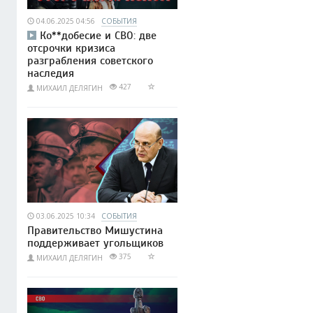
04.06.2025 04:56
СОБЫТИЯ
Ко**добесие и СВО: две
отсрочки кризиса
разграбления советского
наследия
427
МИХАИЛ ДЕЛЯГИН
03.06.2025 10:34
СОБЫТИЯ
Правительство Мишустина
поддерживает угольщиков
375
МИХАИЛ ДЕЛЯГИН