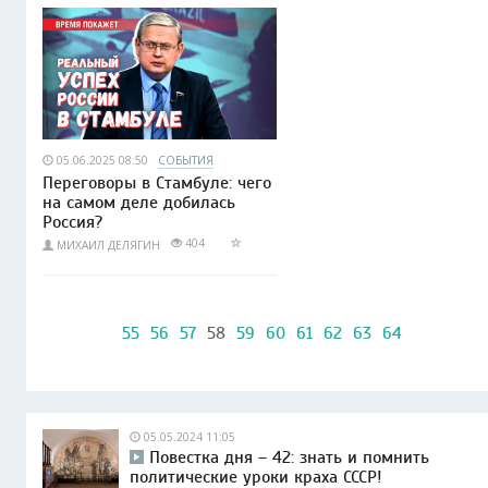
05.06.2025 08:50
СОБЫТИЯ
Переговоры в Стамбуле: чего
на самом деле добилась
Россия?
404
МИХАИЛ ДЕЛЯГИН
55
56
57
58
59
60
61
62
63
64
05.05.2024 11:05
Повестка дня – 42: знать и помнить
политические уроки краха СССР!