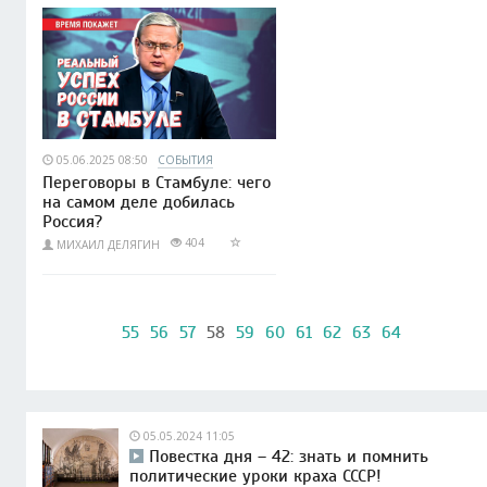
05.06.2025 08:50
СОБЫТИЯ
Переговоры в Стамбуле: чего
на самом деле добилась
Россия?
404
МИХАИЛ ДЕЛЯГИН
55
56
57
58
59
60
61
62
63
64
05.05.2024 11:05
Повестка дня – 42: знать и помнить
политические уроки краха СССР!