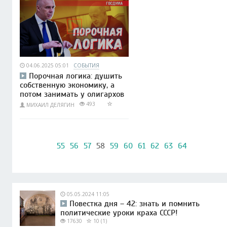
04.06.2025 05:01
СОБЫТИЯ
Порочная логика: душить
собственную экономику, а
потом занимать у олигархов
493
МИХАИЛ ДЕЛЯГИН
55
56
57
58
59
60
61
62
63
64
05.05.2024 11:05
Повестка дня – 42: знать и помнить
политические уроки краха СССР!
17630
10 (1)